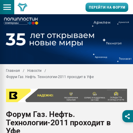
ПЕРЕЙТИ НА ФОРУМ
Продажа готового бизн
производство SPC лам
цикла
29.07.2026 ФРП помог 
заводу пластмасс" зах
ППЭ
Главная
Новости
Помощь в подборе мат
Форум Газ. Нефть. Технологии-2011 проходит в Уфе
Вакуум-формовочные 
ближайшее подмосковье
Подмосковье, Москва
28.07.2026 Автоматиза
первый план в перераб
Форум Газ. Нефть.
пластмасс
Технологии-2011 проходит в
28.07.2026 "Техноникол
ситуацией на строител
Уфе