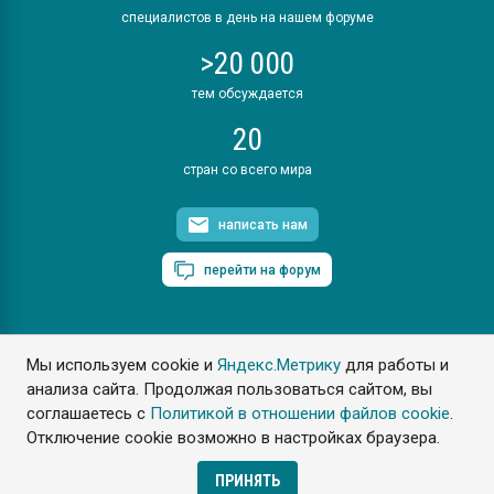
специалистов в день на нашем форуме
>20 000
тем обсуждается
20
стран со всего мира
написать нам
перейти на форум
Мы используем cookie и
Яндекс.Метрику
для работы и
ПластЭксперт © 2006. Все права защищены
анализа сайта. Продолжая пользоваться сайтом, вы
Разрешается копирование материалов сайта с обязательной
ссылкой на www.e-plastic.ru
соглашаетесь с
Политикой в отношении файлов cookie
.
Отключение cookie возможно в настройках браузера.
Разработка сайта
ПРИНЯТЬ