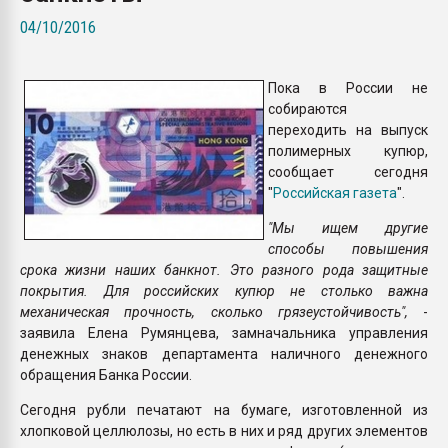
Всё, что касается выду
04/10/2016
бутылок
Пока в России не
ПЕРЕЙТИ НА 
собираются
переходить на выпуск
полимерных купюр,
сообщает сегодня
"
Российская газета
".
"Мы ищем другие
способы повышения
срока жизни наших банкнот. Это разного рода защитные
покрытия. Для российских купюр не столько важна
механическая прочность, сколько грязеустойчивость",
-
заявила Елена Румянцева, замначальника управления
денежных знаков департамента наличного денежного
обращения Банка России.
Сегодня рубли печатают на бумаге, изготовленной из
хлопковой целлюлозы, но есть в них и ряд других элементов