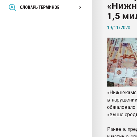
«Нижн
Всё, что касается выду
СЛОВАРЬ ТЕРМИНОВ
бутылок
1,5 м
19/11/2020
ПЕРЕЙТИ НА 
«Нижнекамск
в нарушении
обжаловало
«выше средн
Ранее в пре
участии в с