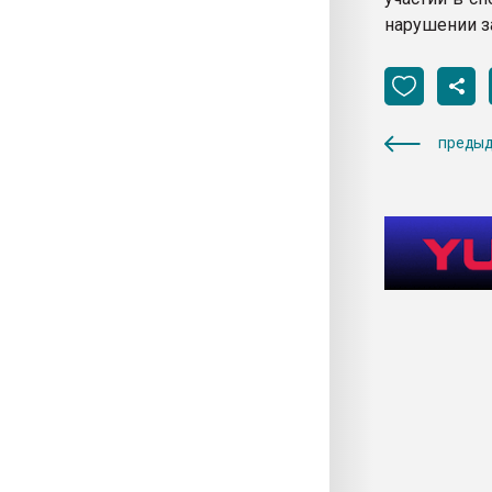
нарушении з
предыд