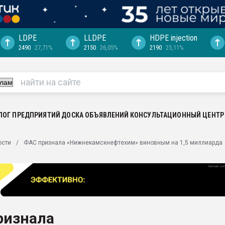
LDPE
LLDPE
HDPE injection
2490
27,71%
2150
26,05%
2190
25,11%
еса -
ината полного
"Ижевскому
ватить рынок
ЛОГ ПРЕДПРИЯТИЙ
ДОСКА ОБЪЯВЛЕНИЙ
КОНСУЛЬТАЦИОННЫЙ ЦЕНТР
ериала
машины:
ости
ФАС признала «Нижнекамскнефтехим» виновным на 1,5 миллиарда
, с.-в.
ция выходит на
отке
ь" довольна
ризнала
ьном рынке