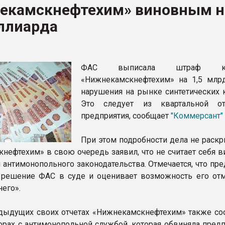
екамскнефтехим» виновным н
ва ПЭТ
иллиарда
ФОРУМ
ФАС выписала штраф ко
«Нижнекамскнефтехим» на 1,5 млрд
нарушения на рынке синтетических к
Это следует из квартальной от
предприятия, сообщает
"Коммерсант"
При этом подробности дела не раскр
нефтехим» в свою очередь заявил, что не считает себя 
 антимонопольного законодательства. Отмечается, что пр
 решение ФАС в суде и оценивает возможность его от
его».
дыдущих своих отчетах «Нижнекамскнефтехим» также со
порах с антимонопольной службой, которая обвиняла пред