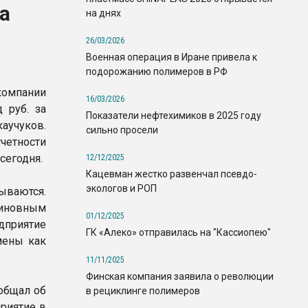
а
на днях
26/03/2026
Военная операция в Иране привела к
подорожанию полимеров в РФ
мпании
16/03/2026
 руб. за
Показатели нефтехимиков в 2025 году
аучуков.
сильно просели
четности
сегодня.
12/12/2025
Кацевман жестко развенчал псевдо-
экологов и РОП
ываются.
виновным
01/12/2025
едприятие
ГК «Алеко» отправилась на "Кассиопею"
мены как
11/11/2025
Финская компания заявила о революции
общал об
в рециклинге полимеров
приятие в