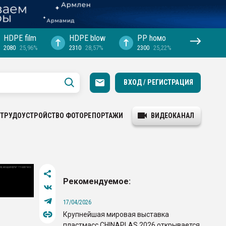
HDPE film
HDPE blow
PP hомо
2080
25,96%
2310
28,57%
2300
25,22%
ВХОД / РЕГИСТРАЦИЯ
ТРУДОУСТРОЙСТВО
ФОТОРЕПОРТАЖИ
ВИДЕОКАНАЛ
Рекомендуемое:
17/04/2026
Крупнейшая мировая выставка
пластмасс CHINAPLAS 2026 открывается