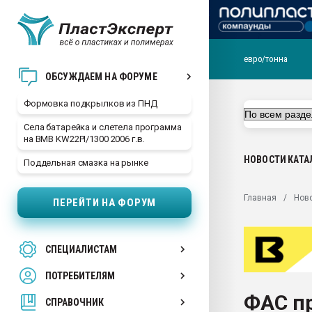
евро/тонна
Продажа готового бизн
ОБСУЖДАЕМ НА ФОРУМЕ
производство SPC лам
цикла
Формовка подкрылков из ПНД
29.07.2026 ФРП помог 
Села батарейка и слетела программа
заводу пластмасс" зах
на BMB KW22PI/1300 2006 г.в.
ППЭ
НОВОСТИ
КАТА
Поддельная смазка на рынке
Помощь в подборе мат
Вакуум-формовочные 
Главная
Нов
ПЕРЕЙТИ НА ФОРУМ
ближайшее подмосковье
Подмосковье, Москва
28.07.2026 Автоматиза
СПЕЦИАЛИСТАМ
первый план в перераб
пластмасс
ПОТРЕБИТЕЛЯМ
28.07.2026 "Техноникол
ФАС п
ситуацией на строител
СПРАВОЧНИК