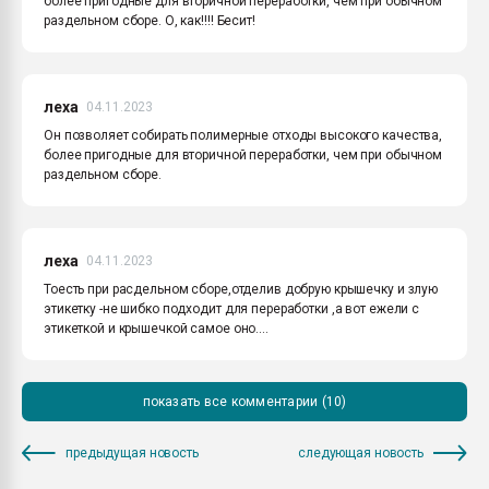
более пригодные для вторичной переработки, чем при обычном
раздельном сборе. О, как!!!! Бесит!
леха
04.11.2023
Он позволяет собирать полимерные отходы высокого качества,
более пригодные для вторичной переработки, чем при обычном
раздельном сборе.
леха
04.11.2023
Тоесть при расдельном сборе,отделив добрую крышечку и злую
этикетку -не шибко подходит для переработки ,а вот ежели с
этикеткой и крышечкой самое оно....
показать все комментарии (10)
предыдущая новость
следующая новость