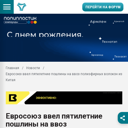
ПЕРЕЙТИ НА ФОРУМ
Продажа готового бизн
производство SPC лам
цикла
29.07.2026 ФРП помог 
заводу пластмасс" зах
ППЭ
Главная
Новости
Помощь в подборе мат
Евросоюз ввел пятилетние пошлины на ввоз полиэфирных волокон из
Вакуум-формовочные 
Китая
ближайшее подмосковье
Подмосковье, Москва
28.07.2026 Автоматиза
первый план в перераб
пластмасс
Евросоюз ввел пятилетние
28.07.2026 "Техноникол
пошлины на ввоз
ситуацией на строител