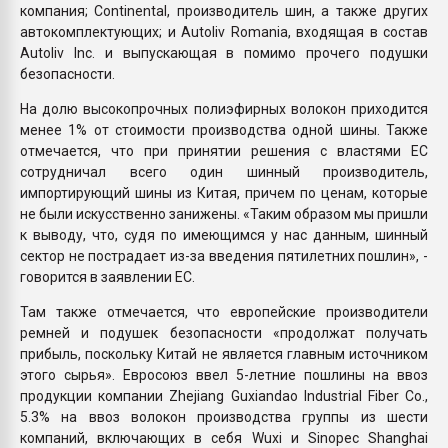
компания; Continental, производитель шин, а также других
автокомплектующих; и Autoliv Romania, входящая в состав
Autoliv Inc. и выпускающая в помимо прочего подушки
безопасности.
На долю высокопрочных полиэфирных волокон приходится
менее 1% от стоимости производства одной шины. Также
отмечается, что при принятии решения с властями ЕС
сотрудничал всего один шинный производитель,
импортирующий шины из Китая, причем по ценам, которые
не были искусственно занижены. «Таким образом мы пришли
к выводу, что, судя по имеющимся у нас данным, шинный
сектор не пострадает из-за введения пятилетних пошлин», -
говорится в заявлении ЕС.
Там также отмечается, что европейские производители
ремней и подушек безопасности «продолжат получать
прибыль, поскольку Китай не является главным источником
этого сырья». Евросоюз ввел 5-летние пошлины на ввоз
продукции компании Zhejiang Guxiandao Industrial Fiber Co.,
5.3% на ввоз волокон производства группы из шести
компаний, включающих в себя Wuxi и Sinopec Shanghai