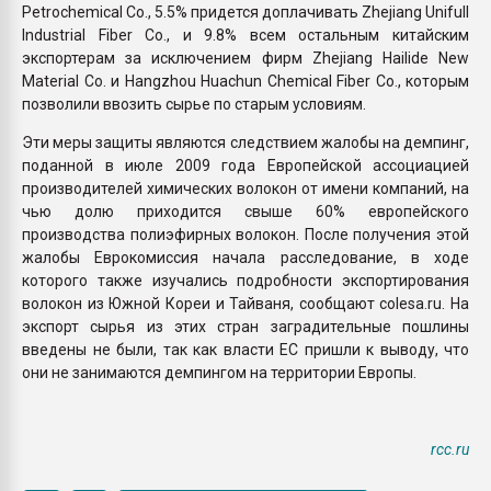
Petrochemical Co., 5.5% придется доплачивать Zhejiang Unifull
Industrial Fiber Co., и 9.8% всем остальным китайским
экспортерам за исключением фирм Zhejiang Hailide New
Material Co. и Hangzhou Huachun Chemical Fiber Co., которым
позволили ввозить сырье по старым условиям.
Эти меры защиты являются следствием жалобы на демпинг,
поданной в июле 2009 года Европейской ассоциацией
производителей химических волокон от имени компаний, на
чью долю приходится свыше 60% европейского
производства полиэфирных волокон. После получения этой
жалобы Еврокомиссия начала расследование, в ходе
которого также изучались подробности экспортирования
волокон из Южной Кореи и Тайваня, сообщают colesa.ru. На
экспорт сырья из этих стран заградительные пошлины
введены не были, так как власти ЕС пришли к выводу, что
они не занимаются демпингом на территории Европы.
rcc.ru