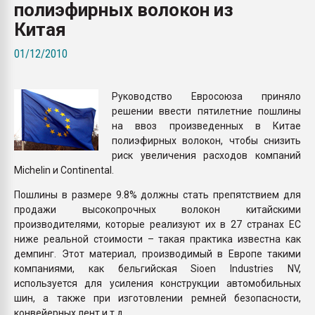
полиэфирных волокон из
Всё, что касается выду
бутылок
Китая
01/12/2010
ПЕРЕЙТИ НА 
Руководство Евросоюза приняло
решении ввести пятилетние пошлины
на ввоз произведенных в Китае
полиэфирных волокон, чтобы снизить
риск увеличения расходов компаний
Michelin и Continental.
Пошлины в размере 9.8% должны стать препятствием для
продажи высокопрочных волокон китайскими
производителями, которые реализуют их в 27 странах ЕС
ниже реальной стоимости – такая практика известна как
демпинг. Этот материал, производимый в Европе такими
компаниями, как бельгийская Sioen Industries NV,
используется для усиления конструкции автомобильных
шин, а также при изготовлении ремней безопасности,
конвейерных лент и т.д.