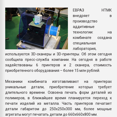
Всё, что касается выду
бутылок
ЕВРАЗ НТМК
внедряет в
производство
ПЕРЕЙТИ НА 
аддитивные
технологии: на
комбинате создана
специальная
лаборатория,
используются 3D-сканеры и 3D-принтеры. Об этом сегодня
сообщила пресс-служба компании. На сегодня в работе
задействованы 6 принтеров и 2 сканера, стоимость
приобретенного оборудования – более 15 млн рублей.
Механики комбината изготавливают на принтерах
уникальные детали, приобретение которых требует
длительного времени. Освоена печать форм деталей из
полимеров, в ближайшее время планируется переход к
печати изделий из металла. Часть принтеров печатает
детали габаритом до 250х250х300 мм, более мощные
агрегаты могут печатать детали до 660х660х800 мм.