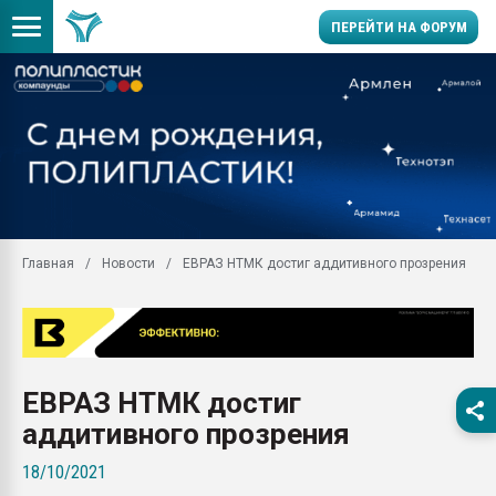
ПЕРЕЙТИ НА ФОРУМ
Продажа готового бизн
производство SPC лам
цикла
29.07.2026 ФРП помог 
заводу пластмасс" зах
ППЭ
Главная
Новости
ЕВРАЗ НТМК достиг аддитивного прозрения
Помощь в подборе мат
Вакуум-формовочные 
ближайшее подмосковье
Подмосковье, Москва
28.07.2026 Автоматиза
ЕВРАЗ НТМК достиг
первый план в перераб
пластмасс
аддитивного прозрения
28.07.2026 "Техноникол
18/10/2021
ситуацией на строител