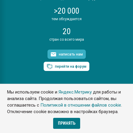
>20 000
тем обсуждается
20
стран со всего мира
написать нам
перейти на форум
Мы используем cookie и
Яндекс.Метрику
для работы и
ПластЭксперт © 2006. Все права защищены
анализа сайта. Продолжая пользоваться сайтом, вы
Разрешается копирование материалов сайта с обязательной
ссылкой на www.e-plastic.ru
соглашаетесь с
Политикой в отношении файлов cookie
.
Отключение cookie возможно в настройках браузера.
Разработка сайта
ПРИНЯТЬ