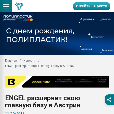
ПЕРЕЙТИ НА ФОРУМ
11.09.2020 Нанотрубки
универсальны, что рос
умельцы изготовили м
колонок полностью из 
Продажа готового бизн
производство SPC лам
цикла
Главная
Новости
ENGEL расширяет свою главную базу в Австрии
29.07.2026 ФРП помог 
заводу пластмасс" зах
ППЭ
Помощь в подборе мат
Вакуум-формовочные 
ENGEL расширяет свою
ближайшее подмосковье
Подмосковье, Москва
главную базу в Австрии
28.07.2026 Автоматиза
11/10/2013
первый план в перераб