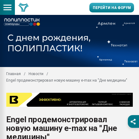
ПЕРЕЙТИ НА ФОРУМ
11.09.2020 Нанотрубки
универсальны, что рос
умельцы изготовили м
колонок полностью из 
Продажа готового бизн
производство SPC лам
цикла
Главная
Новости
Engel продемонстрировал новую машину e-max на "Дне медицины"
29.07.2026 ФРП помог 
заводу пластмасс" зах
ППЭ
Помощь в подборе мат
Вакуум-формовочные 
Engel продемонстрировал
ближайшее подмосковье
Подмосковье, Москва
новую машину e-max на "Дне
28.07.2026 Автоматиза
медицины"
первый план в перераб