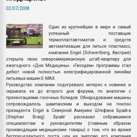
пластмасс
02/07/2008
28.07.2026 "Техноникол
ситуацией на строител
Один из крупнейших в мире и самый
успешный поставщик
ПЕРЕЙТИ НА 
термопластавтоматов и средств
автоматизации для литься пластмасс,
компания Engel (Schwertberg, Австрия)
открыла свою североамериканскую штаб-квартиру для
ежегодного «Дня Медицины». «Гвоздем» программы стал
дебют новой полностью электрифицированной линейки
литьевых машин E-MAX.
Руководство компании подогревало интерес к новинке и
скрывала ее до второго дня форума, по аналогии с
презентациями гоночных болидов. Обнародование машины
сопровождалось шампанским и выходом на поклон
президента Engel в Северной Америке Штефана Брайга
(Stephan Braig). Брайг рассказал собравшимся
специалистам и руководителям (главным образом
производящим медицинские товары) о том, что во время
беспрецедентного роста цен на энергию его компания