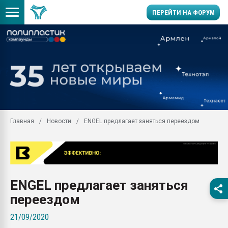
ПЕРЕЙТИ НА ФОРУМ
Продажа готового бизн
производство SPC лам
цикла
29.07.2026 ФРП помог 
заводу пластмасс" зах
ППЭ
Главная
Новости
ENGEL предлагает заняться переездом
Помощь в подборе мат
Вакуум-формовочные 
ближайшее подмосковье
Подмосковье, Москва
28.07.2026 Автоматиза
ENGEL предлагает заняться
первый план в перераб
пластмасс
переездом
28.07.2026 "Техноникол
21/09/2020
ситуацией на строител