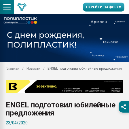
ПЕРЕЙТИ НА ФОРУМ
Продажа готового бизн
производство SPC лам
цикла
29.07.2026 ФРП помог 
заводу пластмасс" зах
ППЭ
Главная
Новости
ENGEL подготовил юбилейные предложения
Помощь в подборе мат
Вакуум-формовочные 
ближайшее подмосковье
Подмосковье, Москва
28.07.2026 Автоматиза
ENGEL подготовил юбилейные
первый план в перераб
пластмасс
предложения
28.07.2026 "Техноникол
23/04/2020
ситуацией на строител