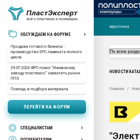
евро/тонна
28.07.2026 Автоматиза
ОБСУЖДАЕМ НА ФОРУМЕ
первый план в перераб
пластмасс
Продажа готового бизнеса -
производство SPC ламината полного
28.07.2026 "Техноникол
цикла
ситуацией на строител
29.07.2026 ФРП помог "Ижевскому
Всё, что касается выду
НОВОСТИ
КАТА
заводу пластмасс" захватить рынок
бутылок
ППЭ
Материал поверхности 
Главная
Нов
Помощь в подборе материала
вакуумного формовани
Продам отходы Компо
ПЕРЕЙТИ НА ФОРУМ
поликарбоната и АБС-п
Armaloy PC/ABS-1IM че
26.07.2022 "Сибирский т
СПЕЦИАЛИСТАМ
намного дороже
"Элект
ПОТРЕБИТЕЛЯМ
Профильная литератур