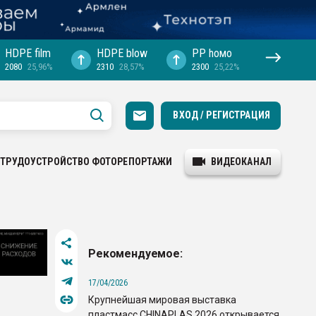
HDPE film
HDPE blow
PP hомо
2080
25,96%
2310
28,57%
2300
25,22%
ВХОД / РЕГИСТРАЦИЯ
ТРУДОУСТРОЙСТВО
ФОТОРЕПОРТАЖИ
ВИДЕОКАНАЛ
Рекомендуемое:
17/04/2026
Крупнейшая мировая выставка
пластмасс CHINAPLAS 2026 открывается