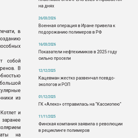
на днях
26/03/2026
Военная операция в Иране привела к
ечати, в
подорожанию полимеров в РФ
созданию
16/03/2026
пособных
Показатели нефтехимиков в 2025 году
сильно просели
ет собой
ренов. В
12/12/2025
бностью
Кацевман жестко развенчал псевдо-
 большой
экологов и РОП
кулярные
01/12/2025
нники из
ГК «Алеко» отправилась на "Кассиопею"
Котлет и
11/11/2025
 заранее
Финская компания заявила о революции
солярием
в рециклинге полимеров
раты на