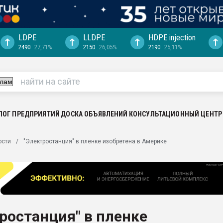
LDPE
LLDPE
HDPE injection
2490
27,71%
2150
26,05%
2190
25,11%
ция выходит на
отке
ь" довольна
ьном рынке
ва ПЭТ
ЛОГ ПРЕДПРИЯТИЙ
ДОСКА ОБЪЯВЛЕНИЙ
КОНСУЛЬТАЦИОННЫЙ ЦЕНТР
пуансона для
ости
"Электростанция" в пленке изобретена в Америке
я
зиция
ластика
рный цвет
итан" стал
ростанция" в пленке
а. Продажа,