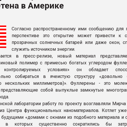
тена в Америке
ФОРУМ
Согласно распространенному ими сообщению для п
перспективе это открытие может привести к 
прозрачных солнечных батарей или даже окон, с
служить источником энергии.
ается в пресс-релизе, новый материал представля
никовый полимер с примесью богатых углеродом фулле
о контролируемых условиях» он обладает спосо
ольно собираться в ячеистую структуру «довольно
о нескольких миллиметров)». Фуллерены - это моле
, представляющие собой выпуклые замкнутые многогра
ода.
нской лаборатории работу по проекту возглавляли Мирча 
з Центра функциональных наноматериалов. Котлет уже
я будущими «домами с окнами из подобного материала и 
 в которых существенно сократились бы зат