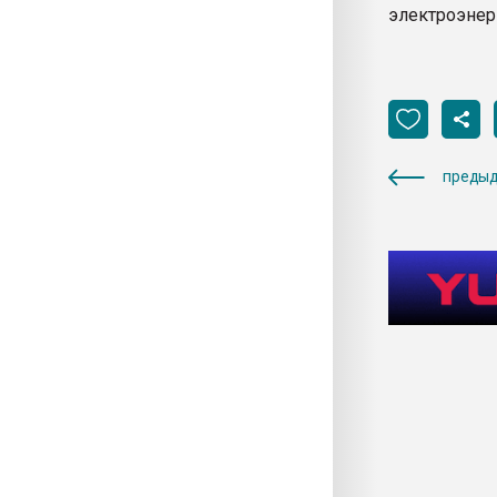
электроэнер
предыд