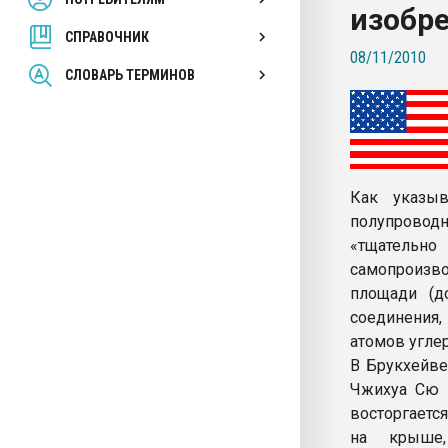
изобре
покупка, обмен
СПРАВОЧНИК
08/11/2010
ПЕРЕЙТИ НА 
СЛОВАРЬ ТЕРМИНОВ
Как указыв
полупровод
«тщательн
самопроизв
площади (д
соединения
атомов углер
В Брукхейве
Чжихуа Сю и
восторгаетс
на крыше,