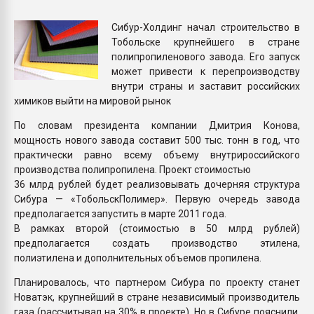
Всё, что касается выду
бутылок
Сибур-Холдинг начал строительство в
Тобольске крупнейшего в стране
полипропиленового завода. Его запуск
ПЕРЕЙТИ НА 
может привести к перепроизводству
внутри страны и заставит российских
химиков выйти на мировой рынок
По словам президента компании Дмитрия Конова,
мощность нового завода составит 500 тыс. тонн в год, что
практически равно всему объему внутрироссийского
производства полипропилена. Проект стоимостью
36 млрд рублей будет реализовывать дочерняя структура
Сибура — «Тобольск­Полимер». Первую очередь завода
предполагается запустить в марте 2011 года.
В рамках второй (стоимостью в 50 млрд рублей)
предполагается создать производство этилена,
полиэтилена и дополнительных объемов пропилена.
Планировалось, что партнером Сибура по проекту станет
Новатэк, крупнейший в стране независимый производитель
газа (рассчитывал на 30% в проекте). Но в Сибуре пояснили,