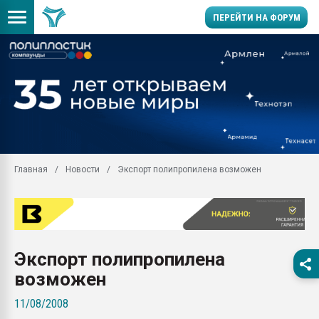
ПЕРЕЙТИ НА ФОРУМ
Продажа готового бизн
производство SPC лам
цикла
29.07.2026 ФРП помог 
заводу пластмасс" зах
ППЭ
Главная
Новости
Экспорт полипропилена возможен
Помощь в подборе мат
Вакуум-формовочные 
ближайшее подмосковье
Подмосковье, Москва
28.07.2026 Автоматиза
Экспорт полипропилена
первый план в перераб
пластмасс
возможен
28.07.2026 "Техноникол
11/08/2008
ситуацией на строител