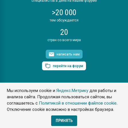
специалистов в день на нашем форуме
>20 000
тем обсуждается
20
стран со всего мира
написать нам
перейти на форум
Мы используем cookie и
Яндекс.Метрику
для работы и
ПластЭксперт © 2006. Все права защищены
анализа сайта. Продолжая пользоваться сайтом, вы
Разрешается копирование материалов сайта с обязательной
ссылкой на www.e-plastic.ru
соглашаетесь с
Политикой в отношении файлов cookie
.
Отключение cookie возможно в настройках браузера.
Разработка сайта
ПРИНЯТЬ