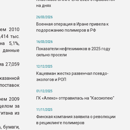
на днях
26/03/2026
Военная операция в Иране привела к
нем 2010
подорожанию полимеров в РФ
,414 тыс.
16/03/2026
на 5,1%,
Показатели нефтехимиков в 2025 году
данные
сильно просели
ив 27,059
12/12/2025
Кацевман жестко развенчал псевдо-
казанной
экологов и РОП
 поставок
01/12/2025
ГК «Алеко» отправилась на "Кассиопею"
рем 2009
 целом за
11/11/2025
итана из
Финская компания заявила о революции
в рециклинге полимеров
, бумаги,