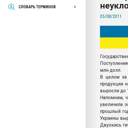
неукло
Всё, что касается выду
СЛОВАРЬ ТЕРМИНОВ
бутылок
05/08/2011
ПЕРЕЙТИ НА 
Государствен
Поступления
млн долл.
В целом за 
продукции н
выросли до 1
Напомним, ч
увеличила э
прошлый год
Украины выро
Двуокись ти