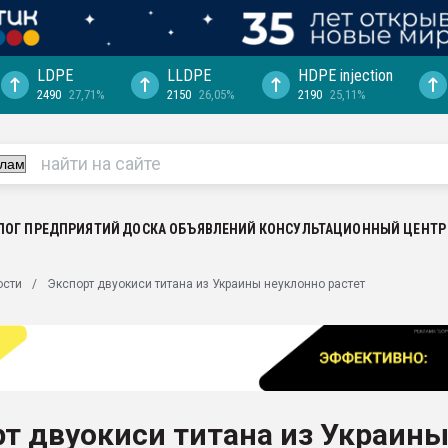
LDPE
LLDPE
HDPE injection
2490
27,71%
2150
26,05%
2190
25,11%
еса -
ината полного
"Ижевскому
ватить рынок
ЛОГ ПРЕДПРИЯТИЙ
ДОСКА ОБЪЯВЛЕНИЙ
КОНСУЛЬТАЦИОННЫЙ ЦЕНТР
ериала
машины:
ости
Экспорт двуокиси титана из Украины неуклонно растет
, с.-в.
ция выходит на
отке
ь" довольна
т двуокиси титана из Украин
ьном рынке