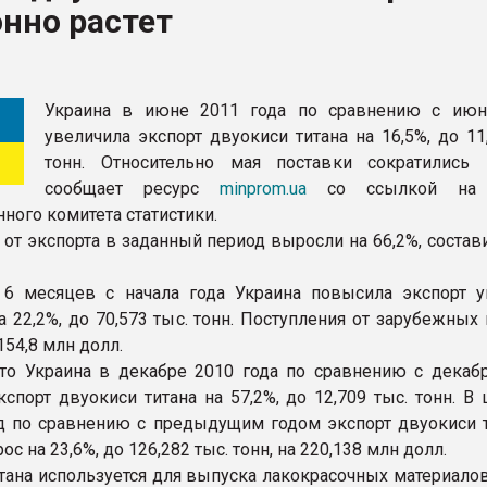
нно растет
ва ПЭТ
ФОРУМ
Украина в июне 2011 года по сравнению с ию
увеличила экспорт двуокиси титана на 16,5%, до 11
тонн. Относительно мая поставки сократились 
сообщает ресурс
minprom.ua
со ссылкой на 
ного комитета статистики.
 от экспорта в заданный период выросли на 66,2%, состав
6 месяцев с начала года Украина повысила экспорт у
а 22,2%, до 70,573 тыс. тонн. Поступления от зарубежных
54,8 млн долл.
то Украина в декабре 2010 года по сравнению с декаб
кспорт двуокиси титана на 57,2%, до 12,709 тыс. тонн. В
 по сравнению с предыдущим годом экспорт двуокиси т
с на 23,6%, до 126,282 тыс. тонн, на 220,138 млн долл.
тана используется для выпуска лакокрасочных материалов