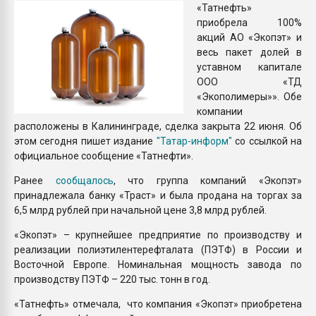
«Татнефть»
Всё, что касается выду
приобрела 100%
бутылок
акций АО «Экопэт» и
весь пакет долей в
ПЕРЕЙТИ НА 
уставном капитале
ООО «ТД
«Экополимеры»». Обе
компании
расположены в Калининграде, сделка закрыта 22 июня. Об
этом сегодня пишет издание
"Татар-информ"
со ссылкой на
официальное сообщение «Татнефти».
Ранее
сообщалось
, что группа компаний «Экопэт»
принадлежала банку «Траст» и была продана на торгах за
6,5 млрд рублей при начальной цене 3,8 млрд рублей.
«Экопэт» – крупнейшее предприятие по производству и
реализации полиэтилентерефталата (ПЭТФ) в России и
Восточной Европе. Номинальная мощность завода по
производству ПЭТФ – 220 тыс. тонн в год.
«Татнефть» отмечала, что компания «Экопэт» приобретена