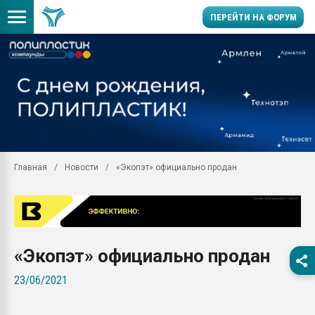
ПЕРЕЙТИ НА ФОРУМ
Продажа готового бизн
производство SPC лам
цикла
29.07.2026 ФРП помог 
заводу пластмасс" зах
ППЭ
Главная
Новости
«Экопэт» официально продан
Помощь в подборе мат
Вакуум-формовочные 
ближайшее подмосковье
Подмосковье, Москва
28.07.2026 Автоматиза
«Экопэт» официально продан
первый план в перераб
пластмасс
23/06/2021
28.07.2026 "Техноникол
ситуацией на строител