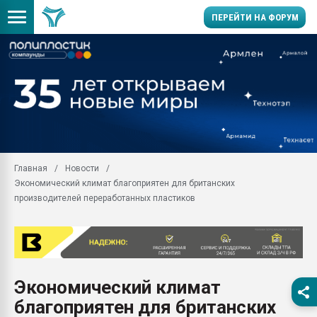
ПЕРЕЙТИ НА ФОРУМ
Продажа готового бизн
производство SPC лам
цикла
29.07.2026 ФРП помог 
заводу пластмасс" зах
ППЭ
Главная
Новости
Помощь в подборе мат
Экономический климат благоприятен для британских
Вакуум-формовочные 
производителей переработанных пластиков
ближайшее подмосковье
Подмосковье, Москва
28.07.2026 Автоматиза
первый план в перераб
пластмасс
Экономический климат
28.07.2026 "Техноникол
благоприятен для британских
ситуацией на строител