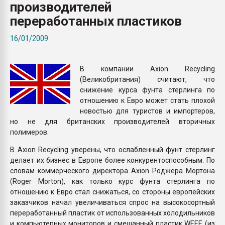
производителей
Всё, что касается выду
бутылок
переработанных пластиков
16/01/2009
ПЕРЕЙТИ НА 
В компании Axion Recycling
(Великобритания) считают, что
снижение курса фунта стерлинга по
отношению к Евро может стать плохой
новостью для туристов и импортеров,
но не для британских производителей вторичных
полимеров.
В Axion Recycling уверены, что ослабленный фунт стерлинг
делает их бизнес в Европе более конкурентоспособным. По
словам коммерческого директора Axion Роджера Мортона
(Roger Morton), как только курс фунта стерлинга по
отношению к Евро стал снижаться, со стороны европейских
заказчиков начал увеличиваться спрос на высокосортный
переработанный пластик от использованных холодильников
и компьютерных мониторов и смешанный пластик WEEE (из