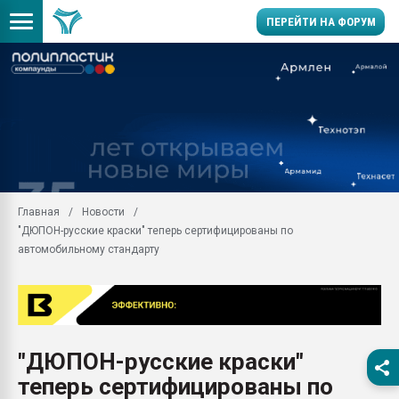
ПЕРЕЙТИ НА ФОРУМ
Помощь в подборе мат
Вакуум-формовочные 
ближайшее подмосковье
Подмосковье, Москва
28.07.2026 Автоматиза
первый план в перераб
Главная
Новости
пластмасс
"ДЮПОН-русские краски" теперь сертифицированы по
28.07.2026 "Техноникол
автомобильному стандарту
ситуацией на строител
Всё, что касается выду
бутылок
Материал поверхности 
вакуумного формовани
"ДЮПОН-русские краски"
теперь сертифицированы по
Продам отходы Компо
поликарбоната и АБС-п