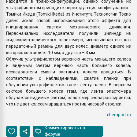
находятся в транс-конфигурации, однако облучение их
ультрафиолетом приводит к переходу в цис-конфигурацию.
Томики Икеда (Tomiki Ikeda) из Института Технологии Токио
давно искал способ использования этого эффекта для
инициирования светом механического движения.
Первоначально исследователи получили цилиндр из
жидкокристаллического эластомера, использовав его как
передаточный ремень для двух колес, диаметр одного из
которых составляет 10 мм, а другого – 3 мм.
Облучив ультрафиолетом верхнюю часть меньшего колеса
и видимым светом верхнюю часть большего колеса,
исследователи смогли заставить колеса вращаться. В
соответствии с наблюдениями, сжатие пленки при
облучении ультрафиолетом тянет ленту влево. В верхнем
секторе большего колеса (там, где лента эластомера
облучается видимым светом) эластомер снова расширяется,
что не дает колесам вращаться против часовой стрелки.
chemport.ru
Комментировать на
форуме