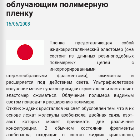
облучающим полимерную
пластмасс
пленку
28.07.2026 "Техноникол
ситуацией на строител
16/06/2008
ПЕРЕЙТИ НА 
Пленка, представляющая собой
жидкокристаллический эластомер (она
состоит из длинных резиноподобных
полимерных цепей с
инкорпорированными
стержнеобразными фрагментами), сжимается и
расширяется под действием света. Ультрафиолетовое
излучение меняет упаковку жидких кристаллов и заставляет
эластомер сжиматься. Облучение полимера видимым
светом приводит к расширению полимера.
Отклик жидких кристаллов на свет обусловлен тем, что в их
основе лежат молекулы азобензола, двойная связь азот-
азот которых может принимать две различные
конфигурации. В обычном состоянии фрагменты
азобензола, входящие в состав жидких кристаллов,