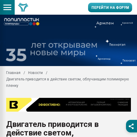
ПЕРЕЙТИ НА ФОРУМ
11.09.2020 Нанотрубки
универсальны, что рос
умельцы изготовили м
колонок полностью из 
Продажа готового бизн
производство SPC лам
цикла
Главная
Новости
Двигатель приводится в действие светом, облучающим полимерную
29.07.2026 ФРП помог 
заводу пластмасс" зах
пленку
ППЭ
Помощь в подборе мат
Вакуум-формовочные 
ближайшее подмосковье
Подмосковье, Москва
Двигатель приводится в
действие светом,
28.07.2026 Автоматиза
первый план в перераб