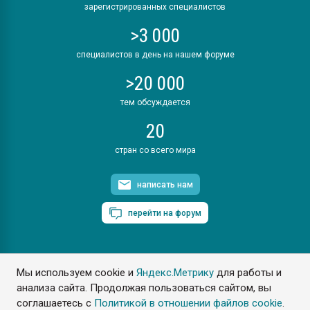
зарегистрированных специалистов
>3 000
специалистов в день на нашем форуме
>20 000
тем обсуждается
20
стран со всего мира
написать нам
перейти на форум
Мы используем cookie и
Яндекс.Метрику
для работы и
ПластЭксперт © 2006. Все права защищены
анализа сайта. Продолжая пользоваться сайтом, вы
Разрешается копирование материалов сайта с обязательной
ссылкой на www.e-plastic.ru
соглашаетесь с
Политикой в отношении файлов cookie
.