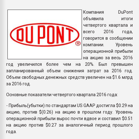
Всё, что касается выду
бутылок
Компания DuPont
объявила итоги
четвертого квартала и
ПЕРЕЙТИ НА 
всего 2016 года,
говорится в сообщении
компании. Уровень
операционной прибыли
на акцию за весь 2016
год увеличился более чем на 20%. Был превышен
запланированный объем снижения затрат за 2016 год.
Объем свободных денежных средств увеличен на $1.6 млрд
за 2016 год.
Основные показатели четвертого квартала 2016 года:
- Прибыль(убытки) по стандартам US GAAP достигла $0.29 на
акцию, против $(0.26) на акцию в прошлом году. Уровень
операционной прибыли вырос почти вдвое и составил $0.51
на акцию против $0.27 за аналогичный период прошлого
года.