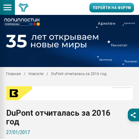
ПЕРЕЙТИ НА ФОРУМ
Продажа готового бизн
производство SPC лам
цикла
29.07.2026 ФРП помог 
заводу пластмасс" зах
ППЭ
Главная
Новости
DuPont отчиталась за 2016 год
Помощь в подборе мат
Вакуум-формовочные 
ближайшее подмосковье
Подмосковье, Москва
28.07.2026 Автоматиза
DuPont отчиталась за 2016
первый план в перераб
пластмасс
год
28.07.2026 "Техноникол
27/01/2017
ситуацией на строител