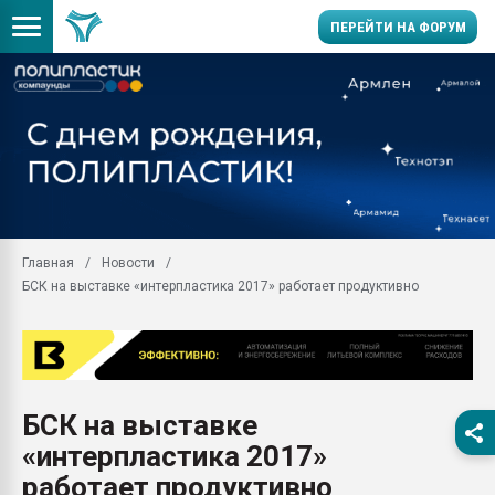
ПЕРЕЙТИ НА ФОРУМ
Продажа готового бизн
производство SPC лам
цикла
29.07.2026 ФРП помог 
заводу пластмасс" зах
ППЭ
Главная
Новости
Помощь в подборе мат
БСК на выставке «интерпластика 2017» работает продуктивно
Вакуум-формовочные 
ближайшее подмосковье
Подмосковье, Москва
28.07.2026 Автоматиза
первый план в перераб
БСК на выставке
пластмасс
«интерпластика 2017»
28.07.2026 "Техноникол
ситуацией на строител
работает продуктивно