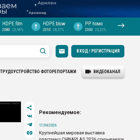
HDPE film
HDPE blow
PP hомо
2080
25,96%
2310
28,57%
2300
25,22%
ВХОД / РЕГИСТРАЦИЯ
ТРУДОУСТРОЙСТВО
ФОТОРЕПОРТАЖИ
ВИДЕОКАНАЛ
Рекомендуемое:
17/04/2026
Крупнейшая мировая выставка
пластмасс CHINAPLAS 2026 открывается