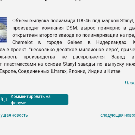
ва ПЭТ
Объем выпуска полиамида ПА-46 под маркой Stanyl,
ФОРУМ
производит компания DSM, вырос примерно в дв
открытием второго завода по полимеризации на пре
Chemelot в городе Geleen в Нидерландах. К
ла в проект "несколько десятков миллионов евро", при ч
ельность производства не раскрывается. Завод в
т пластмассами на основе Stanyl заводы по выпуску ин
Европе, Соединенных Штатах, Японии, Индии и Китае.
Плас
Комментировать на
форуме
ущая новость
следующая ново