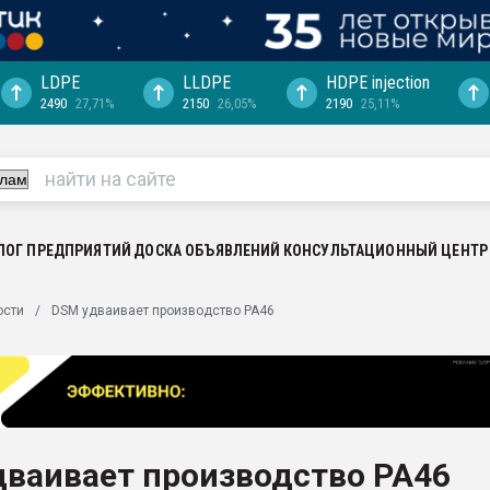
LDPE
LLDPE
HDPE injection
2490
27,71%
2150
26,05%
2190
25,11%
еса -
ината полного
"Ижевскому
ватить рынок
ЛОГ ПРЕДПРИЯТИЙ
ДОСКА ОБЪЯВЛЕНИЙ
КОНСУЛЬТАЦИОННЫЙ ЦЕНТР
ериала
машины:
ости
DSM удваивает производство PA46
, с.-в.
ция выходит на
отке
ь" довольна
дваивает производство PA46
ьном рынке