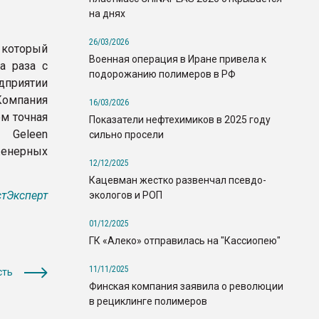
на днях
26/03/2026
 который
Военная операция в Иране привела к
а раза с
подорожанию полимеров в РФ
дприятии
омпания
16/03/2026
ем точная
Показатели нефтехимиков в 2025 году
 Geleen
сильно просели
женерных
12/12/2025
Кацевман жестко развенчал псевдо-
тЭксперт
экологов и РОП
01/12/2025
ГК «Алеко» отправилась на "Кассиопею"
11/11/2025
сть
Финская компания заявила о революции
в рециклинге полимеров