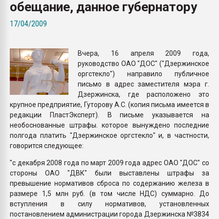
обещание, данное губернатору
Всё, что касается выду
бутылок
17/04/2009
ПЕРЕЙТИ НА 
Вчера, 16 апреля 2009 года,
руководство ОАО "ДОС" ("Дзержинское
оргстекло") направило публичное
письмо в адрес заместителя мэра г.
Дзержинска, где расположено это
крупное предприятие, Гуторову А.С. (копия письма имеется в
редакции ПластЭксперт). В письме указывается на
необоснованные штрафы. которое вынуждено последние
полгода платить "Дзержинское оргстекло" и, в частности,
говорится следующее:
"с декабря 2008 года по март 2009 года адрес ОАО "ДОС" со
стороны ОАО "ДВК" были выставлены штрафы за
превышение нормативов сброса по содержанию железа в
размере 1,5 млн руб. (в том числе НДС) суммарно. До
вступления в силу нормативов, установленных
постановлением администрации города Дзержинска №3834