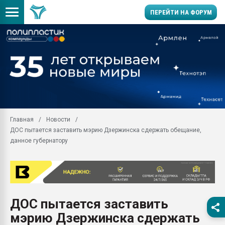
ПЕРЕЙТИ НА ФОРУМ
Продажа готового бизн
производство SPC лам
цикла
29.07.2026 ФРП помог 
заводу пластмасс" зах
ППЭ
Главная
Новости
Помощь в подборе мат
ДОС пытается заставить мэрию Дзержинска сдержать обещание,
Вакуум-формовочные 
данное губернатору
ближайшее подмосковье
Подмосковье, Москва
28.07.2026 Автоматиза
первый план в перераб
пластмасс
ДОС пытается заставить
28.07.2026 "Техноникол
мэрию Дзержинска сдержать
ситуацией на строител