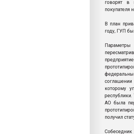
говорят в 
покупателя н
В план прив
году, ГУП бы
Параметры
пересматри
предприяти
прототипиро
федеральные
соглашении
которому у
республики.
АО была пер
прототипиро
получил ста
Собеседник 