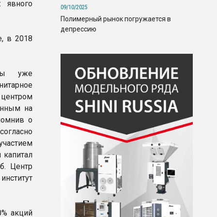
: явного
09/10/2025
Полимерный рынок погружается в
депрессию
е, в 2018
жды уже
нитарное
 центром
енным на
помнив о
согласно
участием
 капитал
б. Центр
институт
0% акций