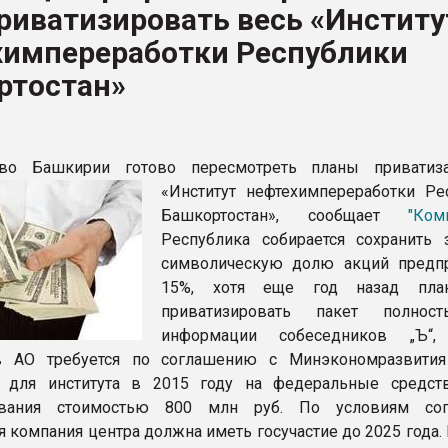
риватизировать весь «Институ
ва ПЭТ
химпереработки Республики
ртостан»
ФОРУМ
тво Башкирии готово пересмотреть планы приватиз
«Институт нефтехимпереработки Ре
Башкортостан», сообщает
"Ком
Республика собирается сохранить 
символическую долю акций предп
15%, хотя еще год назад план
приватизировать пакет полнос
информации собеседников „Ъ“, 
 АО требуется по соглашению с Минэкономразвития
 для института в 2015 году на федеральные средст
ования стоимостью 800 млн руб. По условиям сог
 компания центра должна иметь госучастие до 2025 года.