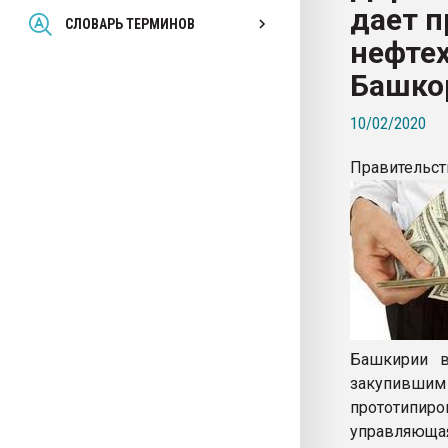
дает п
Всё, что касается выду
СЛОВАРЬ ТЕРМИНОВ
бутылок
нефте
Башко
ПЕРЕЙТИ НА 
10/02/2020
Правительс
Башкирии в
закупившим
прототипир
управляющая