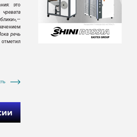
ния: это
 чревата
блики»,
—
начением
Пока речь
— отметил
сть