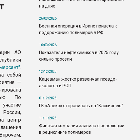
т
на днях
26/03/2026
Военная операция в Иране привела к
подорожанию полимеров в РФ
16/03/2026
ации АО
Показатели нефтехимиков в 2025 году
сильно просели
спублики
мерсант"
.
12/12/2025
за собой
Кацевман жестко развенчал псевдо-
риятия —
экологов и РОП
ировала
тью. По
01/12/2025
участие
ГК «Алеко» отправилась на "Кассиопею"
 России,
11/11/2025
ва центр
Финская компания заявила о революции
лашения
в рециклинге полимеров
 Впрочем,