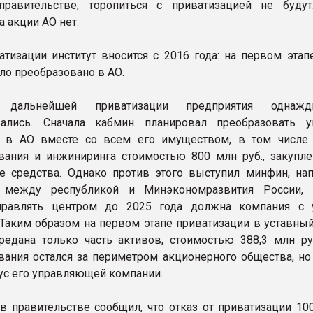
правительстве, торопиться с приватизацией не будут
а акции АО нет.
атизации институт вносится с 2016 года: на первом этап
ло преобразовано в АО.
 дальнейшей приватизации предприятия одна
вались. Сначала кабмин планировал преобразовать у
е в АО вместе со всем его имуществом, в том числе
вания и инжиниринга стоимостью 800 млн руб., закупл
 средства. Однако против этого выступил минфин, на
 между республикой и Минэкономразвития России, 
правлять центром до 2025 года должна компания с 
 Таким образом на первом этапе приватизации в уставный
едана только часть активов, стоимостью 388,3 млн ру
вания остался за периметром акционерного общества, но 
тус его управляющей компании.
в правительстве сообщил, что отказ от приватизации 10