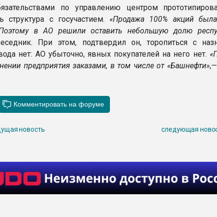
бязательствами по управлению центром прототипирова
ь структура с госучастием.
«Продажа 100% акций была
 Поэтому в АО решили оставить небольшую долю респу
еседник. При этом, подтвердил он, торопиться с наз
вода нет: АО убыточно, явных покупателей на него нет.
«
нении предприятия заказами, в том числе от «Башнефти»
,
ущая новость
следующая ново