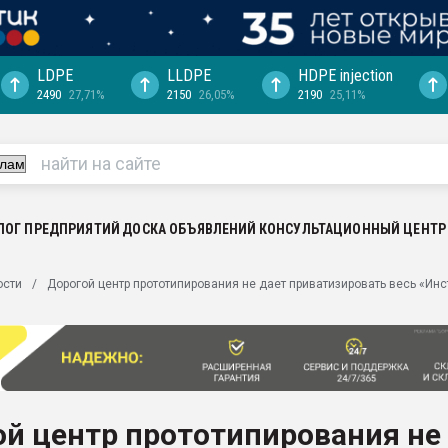
LDPE
LLDPE
HDPE injection
2490
27,71%
2150
26,05%
2190
25,11%
еса -
ината полного
"Ижевскому
ватить рынок
ЛОГ ПРЕДПРИЯТИЙ
ДОСКА ОБЪЯВЛЕНИЙ
КОНСУЛЬТАЦИОННЫЙ ЦЕНТР
ериала
машины:
ости
Дорогой центр прототипирования не дает приватизировать весь «Ин
, с.-в.
ция выходит на
отке
ь" довольна
й центр прототипирования не
ьном рынке