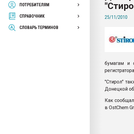
"Стиро
ПОТРЕБИТЕЛЯМ
Armaloy PC/ABS-1IM че
СПРАВОЧНИК
25/11/2010
ПЕРЕЙТИ НА 
СЛОВАРЬ ТЕРМИНОВ
бумагам и 
регистратора
"Стирол" та
Донецкой об
Как сообщал
в OstChem Gr