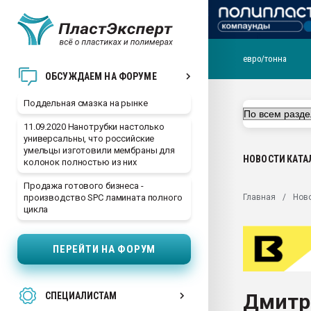
евро/тонна
Помощь в подборе мат
ОБСУЖДАЕМ НА ФОРУМЕ
Вакуум-формовочные 
Поддельная смазка на рынке
ближайшее подмосковье
Подмосковье, Москва
11.09.2020 Нанотрубки настолько
универсальны, что российские
28.07.2026 Автоматиза
умельцы изготовили мембраны для
первый план в перераб
НОВОСТИ
КАТА
колонок полностью из них
пластмасс
Продажа готового бизнеса -
28.07.2026 "Техноникол
Главная
Нов
производство SPC ламината полного
ситуацией на строител
цикла
Всё, что касается выду
бутылок
ПЕРЕЙТИ НА ФОРУМ
Материал поверхности 
вакуумного формовани
Дмитр
СПЕЦИАЛИСТАМ
Продам отходы Компо
поликарбоната и АБС-п