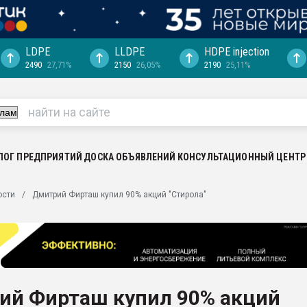
LDPE
LLDPE
HDPE injection
2490
27,71%
2150
26,05%
2190
25,11%
ериала
машины:
, с.-в.
ция выходит на
отке
ЛОГ ПРЕДПРИЯТИЙ
ДОСКА ОБЪЯВЛЕНИЙ
КОНСУЛЬТАЦИОННЫЙ ЦЕНТР
ь" довольна
ости
Дмитрий Фирташ купил 90% акций "Стирола"
ьном рынке
ва ПЭТ
пуансона для
я
ий Фирташ купил 90% акций
зиция
ластика