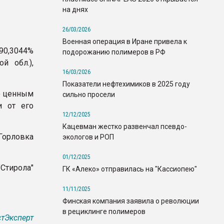
на днях
26/03/2026
Военная операция в Иране привела к
 90,3044%
подорожанию полимеров в РФ
й обл.),
16/03/2026
Показатели нефтехимиков в 2025 году
о ценным
сильно просели
и от его
12/12/2025
Кацевман жестко развенчал псевдо-
Горловка
экологов и РОП
01/12/2025
"Стирола"
ГК «Алеко» отправилась на "Кассиопею"
11/11/2025
Финская компания заявила о революции
в рециклинге полимеров
тЭксперт