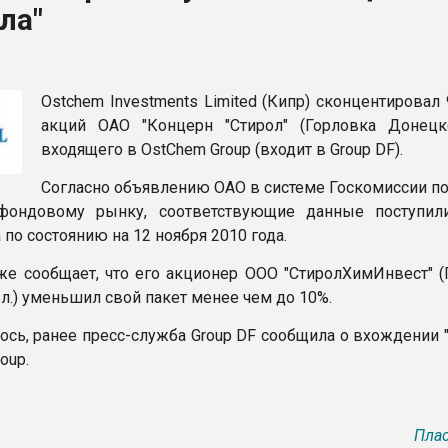
ла"
рный цвет
ФОРУМ
Ostchem Investments Limited (Кипр) сконцентировал
акций ОАО "Концерн "Стирол" (Горловка Донецко
входящего в OstChem Group (входит в Group DF).
Согласно объявлению ОАО в системе Госкомиссии п
фондовому рынку, соответствующие данные поступил
 по состоянию на 12 ноября 2010 года.
кже сообщает, что его акционер ООО "СтиролХимИнвест" (
л.) уменьшил свой пакет менее чем до 10%.
ось, ранее пресс-служба Group DF сообщила о вхождении 
oup.
Плас