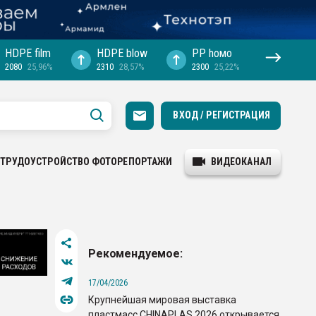
HDPE film
HDPE blow
PP hомо
2080
25,96%
2310
28,57%
2300
25,22%
ВХОД / РЕГИСТРАЦИЯ
ТРУДОУСТРОЙСТВО
ФОТОРЕПОРТАЖИ
ВИДЕОКАНАЛ
Рекомендуемое:
17/04/2026
Крупнейшая мировая выставка
пластмасс CHINAPLAS 2026 открывается