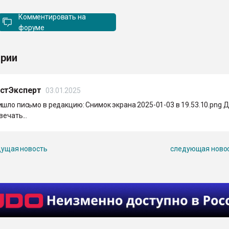
Комментировать на
форуме
рии
астЭксперт
03.01.2025
шло письмо в редакцию: Снимок экрана 2025-01-03 в 19.53.10.png 
вечать...
ущая новость
следующая ново