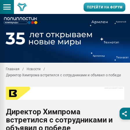
ПЕРЕЙТИ НА ФОРУМ
Продажа готового бизн
производство SPC лам
цикла
29.07.2026 ФРП помог 
заводу пластмасс" зах
ППЭ
Главная
Новости
Помощь в подборе мат
Директор Химпрома встретился с сотрудниками и объявил о победе
Вакуум-формовочные 
ближайшее подмосковье
Подмосковье, Москва
28.07.2026 Автоматиза
первый план в перераб
Директор Химпрома
пластмасс
встретился с сотрудниками и
28.07.2026 "Техноникол
ситуацией на строител
объявил о победе