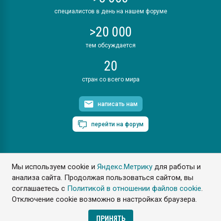
специалистов в день на нашем форуме
>20 000
тем обсуждается
20
стран со всего мира
написать нам
перейти на форум
Мы используем cookie и
Яндекс.Метрику
для работы и
ПластЭксперт © 2006. Все права защищены
анализа сайта. Продолжая пользоваться сайтом, вы
Разрешается копирование материалов сайта с обязательной
ссылкой на www.e-plastic.ru
соглашаетесь с
Политикой в отношении файлов cookie
.
Отключение cookie возможно в настройках браузера.
Разработка сайта
ПРИНЯТЬ