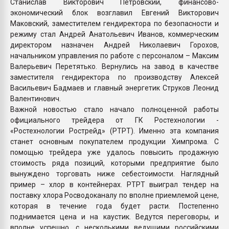
Станислав Викторович Петровский, финансово-
экономический блок возглавил Евгений Викторович
Маковский, заместителем гендиректора по безопасности и
режиму стал Андрей Анатольевич Иванов, коммерческим
директором назначен Андрей Николаевич Горохов,
начальником управления по работе с персоналом – Максим
Валерьевич Перетятько. Вернулись на завод в качестве
заместителя гендиректора по производству Алексей
Васильевич Бадмаев и главный энергетик Струков Леонид
Валентинович.
Важной новостью стало начало полноценной работы
официального трейдера от ГК Ростехнологии -
«Ростехнологии Рострейд» (РТРТ). Именно эта компания
станет основным покупателем продукции Химпрома. С
помощью трейдера уже удалось повысить продажную
стоимость ряда позиций, которыми предприятие было
вынуждено торговать ниже себестоимости. Наглядный
пример – хлор в контейнерах. РТРТ выиграл тендер на
поставку хлора Росводоканалу по вполне приемлемой цене,
которая в течение года будет расти. Постепенно
поднимается цена и на каустик. Ведутся переговоры, и
вполне успешно, с несколькими ведущими российскими