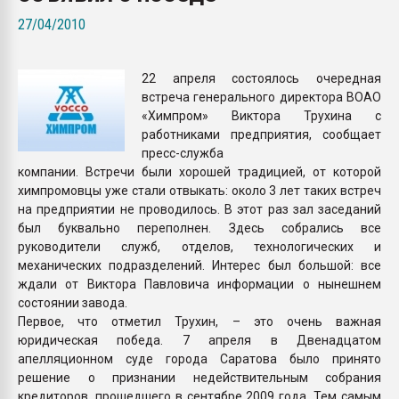
Всё, что касается выду
27/04/2010
бутылок
22 апреля состоялось очередная
ПЕРЕЙТИ НА 
встреча генерального директора ВОАО
«Химпром» Виктора Трухина с
работниками предприятия, сообщает
пресс-служба
компании. Встречи были хорошей традицией, от которой
химпромовцы уже стали отвыкать: около 3 лет таких встреч
на предприятии не проводилось. В этот раз зал заседаний
был буквально переполнен. Здесь собрались все
руководители служб, отделов, технологических и
механических подразделений. Интерес был большой: все
ждали от Виктора Павловича информации о нынешнем
состоянии завода.
Первое, что отметил Трухин, – это очень важная
юридическая победа. 7 апреля в Двенадцатом
апелляционном суде города Саратова было принято
решение о признании недействительным собрания
кредиторов, прошедшего в сентябре 2009 года. Тем самым