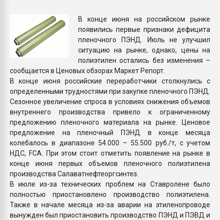
26.07.2022 "Сибирский т
намного дороже
В конце июня на российском рынке
появились первые признаки дефицита
пленочного ПЭНД. Июль не улучшил
ПЕРЕЙТИ НА 
ситуацию на рынке, однако, цены на
полиэтилен остались без изменения –
сообщается в Ценовых обзорах Маркет Репорт.
В конце июня российские переработчики столкнулись с
определенными трудностями при закупке пленочного ПЭНД.
Сезонное увеличение спроса в условиях снижения объемов
внутреннего производства привело к ограниченному
предложению пленочного материала на рынке. Ценовое
предложение на пленочный ПЭНД в конце месяца
колебалось в диапазоне 54.000 – 55.500 руб./т, с учетом
НДС, FCA. При этом стоит отметить появление на рынке в
конце июня первых объемов пленочного полиэтилена
производства Салаватнефтеоргсинтез.
В июле из-за технических проблем на Ставролене было
полностью приостановлено производство полиэтилена.
Также в начале месяца из-за аварии на этиленопроводе
вынужден был приостановить производство ПЭНД и ПЭВД и