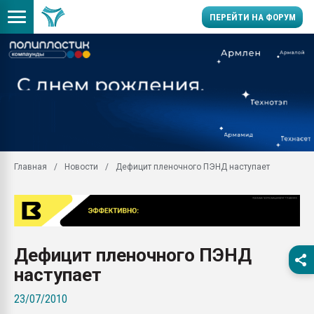
ПЕРЕЙТИ НА ФОРУМ
Вакуум-формовочные 
ближайшее подмосковье
Подмосковье, Москва
28.07.2026 Автоматиза
первый план в перераб
пластмасс
Главная
Новости
Дефицит пленочного ПЭНД наступает
28.07.2026 "Техноникол
ситуацией на строител
Всё, что касается выду
бутылок
Материал поверхности 
Дефицит пленочного ПЭНД
вакуумного формовани
наступает
Продам отходы Компо
поликарбоната и АБС-п
23/07/2010
Armaloy PC/ABS-1IM че