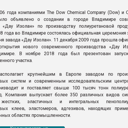
006 года компаниями The Dow Chemical Company (Dow) и
ыло объявлено о создании в городе Владимире сов
я «Дау Изолан» по производству полиуретановой прод
08 года во Владимире состоялась официальная церемония 
ня завода «Дау Изолан». 11 декабря 2009 года прошла оф
открытия нового современного производства «Дау И
димире. В ноябре 2018 года был презентован запус
нного участка.
асполагает крупнейшим в Европе заводом по произ
овых систем и современным исследовательским центр
оизводит и поставляет свыше 100 тысяч тонн полиур
д. Компания выпускает более 350 различных видов си
 жестких, эластичных и интегральных пенополиур
овых клеев, эластомеров, адгезивов, находящих прим
чных областях промышленности.