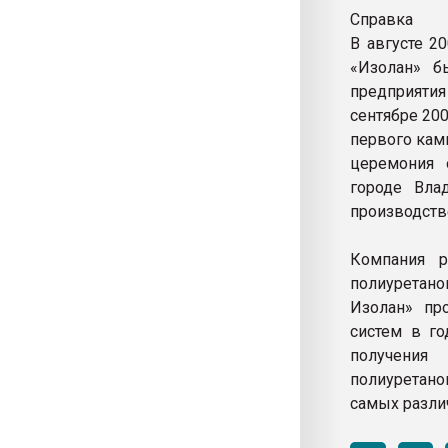
Справка
В августе 2
«Изолан» б
предприяти
сентябре 20
первого кам
церемония 
городе Вла
производстве
Компания р
полиуретан
Изолан» пр
систем в го
получения
полиуретан
самых разли