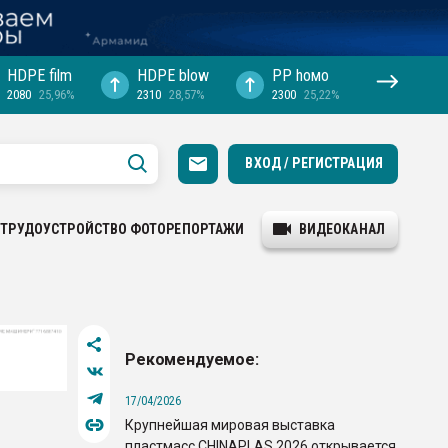
HDPE film
HDPE blow
PP hомо
2080
25,96%
2310
28,57%
2300
25,22%
ВХОД / РЕГИСТРАЦИЯ
ТРУДОУСТРОЙСТВО
ФОТОРЕПОРТАЖИ
ВИДЕОКАНАЛ
Рекомендуемое:
17/04/2026
Крупнейшая мировая выставка
пластмасс CHINAPLAS 2026 открывается