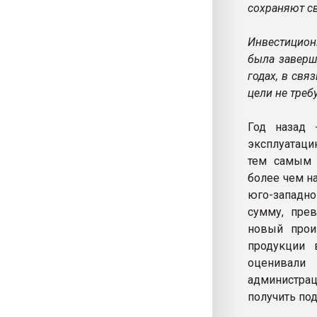
сохраняют св
Инвестицион
была заверш
годах, в свя
цели не треб
Год назад 
эксплуатаци
тем самым 
более чем н
юго-западно
сумму, пре
новый прои
продукции 
оценивали
администра
получить по