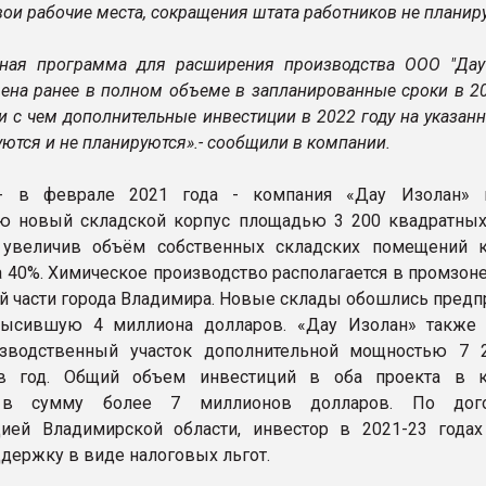
ои рабочие места, сокращения штата работников не планиру
ная программа для расширения производства ООО "Дау
ена ранее в полном объеме в запланированные сроки в 2
зи с чем дополнительные инвестиции в 2022 году на указа
уются и не планируются».- сообщили в компании.
- в феврале 2021 года - компания «Дау Изолан» 
ю новый складской корпус площадью 3 200 квадратных
увеличив объём собственных складских помещений 
а 40%. Химическое производство располагается в промзон
й части города Владимира. Новые склады обошлись предп
высившую 4 миллиона долларов. «Дау Изолан» также 
зводственный участок дополнительной мощностью 7 
в год. Общий объем инвестиций в оба проекта в к
 в сумму более 7 миллионов долларов. По дог
цией Владимирской области, инвестор в 2021-23 года
ддержку в виде налоговых льгот.