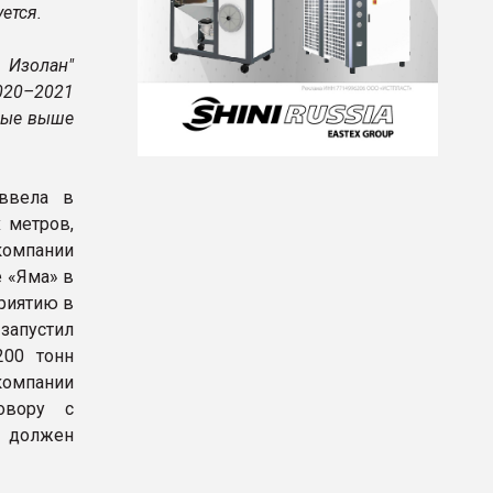
ется.
 Изолан"
020–2021
нные выше
ввела в
 метров,
компании
е «Яма» в
риятию в
запустил
200 тонн
омпании
овору с
х должен