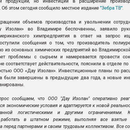
й продукции, но инвестиции в расширение произво
. Об этом сегодня сообщило местное издание
"Зебра ТВ"
.
кращении объемов производства и увольнении сотруд
у Изолан» во Владимире беспочвенны, заявило рук
американского химпредприятия в ответ на запрос из
оступили сообщения о том, что производитель полиур
но из основных химических предприятий во Владимирской
ет проблемы с сырьем и намеревается провести со
не соответствует действительности, пояснили в отделе по
остью ООО «Дау Изолан». Инвестиционные планы по ра
а были завершены в предыдущие два года, а новые ин
ланированы.
рос сообщаем, что ООО "Дау Изолан" оперативно реаг
я экономические условия и адаптируется к новой реальнос
анной логистическими и другими ограничениями. К
 работать в штатном режиме, выполняя все взятые
ва перед партнерами и своим трудовым коллективом. Все с