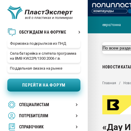
евро/тонна
Продажа готового бизн
ОБСУЖДАЕМ НА ФОРУМЕ
производство SPC лам
цикла
Формовка подкрылков из ПНД
29.07.2026 ФРП помог 
Села батарейка и слетела программа
заводу пластмасс" зах
на BMB KW22PI/1300 2006 г.в.
ППЭ
НОВОСТИ
КАТА
Поддельная смазка на рынке
Помощь в подборе мат
Вакуум-формовочные 
Главная
Нов
ПЕРЕЙТИ НА ФОРУМ
ближайшее подмосковье
Подмосковье, Москва
28.07.2026 Автоматиза
СПЕЦИАЛИСТАМ
первый план в перераб
пластмасс
ПОТРЕБИТЕЛЯМ
28.07.2026 "Техноникол
«Дау И
ситуацией на строител
СПРАВОЧНИК