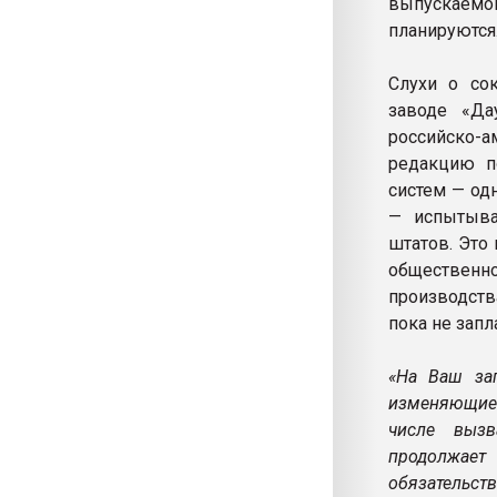
выпускаемо
планируются
Слухи о со
заводе «Да
российско-
редакцию п
систем — од
— испытыва
штатов. Это 
общественн
производств
пока не зап
«На Ваш зап
изменяющиес
числе вызв
продолжает
обязательст