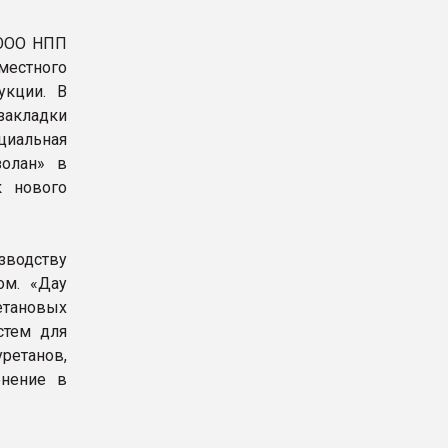
 ООО НПП
местного
укции. В
закладки
ициальная
золан» в
к нового
водству
ом. «Дау
етановых
стем для
етанов,
енение в