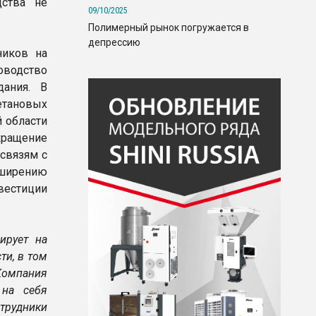
дства не
09/10/2025
Полимерный рынок погружается в
депрессию
ников на
оводство
дания. В
етановых
 области
кращение
 связям с
сширению
вестиции
ирует на
ти, в том
омпания
 на себя
отрудники