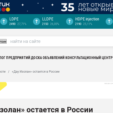
LDPE
LLDPE
HDPE injection
2490
27,71%
2150
26,05%
2190
25,11%
еса -
ината полного
"Ижевскому
ватить рынок
ЛОГ ПРЕДПРИЯТИЙ
ДОСКА ОБЪЯВЛЕНИЙ
КОНСУЛЬТАЦИОННЫЙ ЦЕНТР
ериала
машины:
ости
«Дау Изолан» остается в России
, с.-в.
ция выходит на
отке
ь" довольна
золан» остается в России
ьном рынке