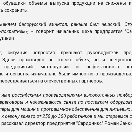
ие обувщики, объёмы выпуска продукции не снижены и
ь сохранить.
меняем белорусский винитол, раньше был чешский. Это
-покрытием»,
− говорит начальник цеха предприятия "Са
вушкин.
, ситуация непростая, признают руководители пре
". Здесь производят не только обувь, но и спецкос
х предприятий металлургии и нефтегазового ком
е и оснастка изначально были импортного производства.
перестраиваться на отечественных партнёров.
гими российскими производителями высокоточных прибо
ереговоры и налаживаются связи по поставкам оборудова
теры для машин и программное обеспечение для литьевых 
а к сезону занято от 250 до 300 работников и мы стараемся 
 рассказал директор предприятия "Сардоникс" Роман Заик