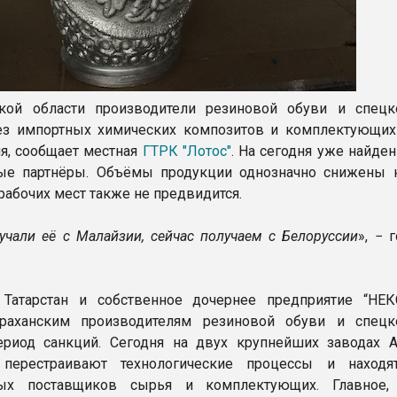
ской области производители резиновой обуви и спец
ез импортных химических композитов и комплектующих
я, сообщает местная
ГТРК "Лотос"
. На сегодня уже найде
ые партнёры. Объёмы продукции однозначно снижены н
рабочих мест также не предвидится.
учали её с Малайзии, сейчас получаем с Белоруссии
», − 
 Татарстан и собственное дочернее предприятие “НЕК
траханским производителям резиновой обуви и спец
риод санкций. Сегодня на двух крупнейших заводах А
 перестраивают технологические процессы и наход
ных поставщиков сырья и комплектующих. Главное,