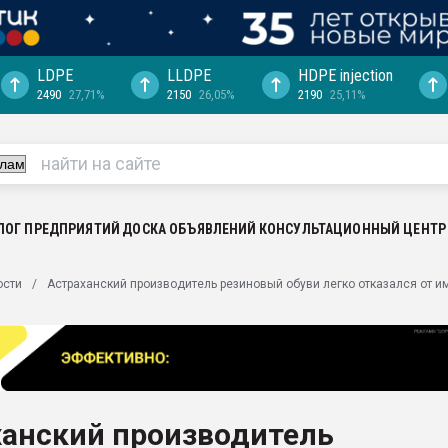
LDPE
LLDPE
HDPE injection
2490
27,71%
2150
26,05%
2190
25,11%
еса -
ината полного
"Ижевскому
ватить рынок
ЛОГ ПРЕДПРИЯТИЙ
ДОСКА ОБЪЯВЛЕНИЙ
КОНСУЛЬТАЦИОННЫЙ ЦЕНТР
ериала
машины:
ости
Астраханский производитель резиновый обуви легко отказался от и
, с.-в.
ция выходит на
отке
ь" довольна
ханский производитель
ьном рынке