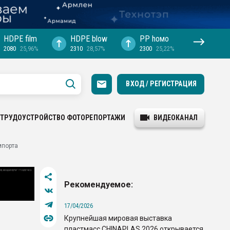
HDPE film
HDPE blow
PP hомо
2080
25,96%
2310
28,57%
2300
25,22%
ВХОД / РЕГИСТРАЦИЯ
ТРУДОУСТРОЙСТВО
ФОТОРЕПОРТАЖИ
ВИДЕОКАНАЛ
мпорта
Рекомендуемое:
17/04/2026
Крупнейшая мировая выставка
пластмасс CHINAPLAS 2026 открывается