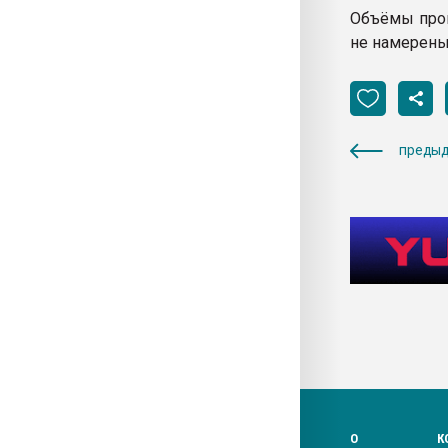
Объёмы прои
не намерены
предыд
О
К