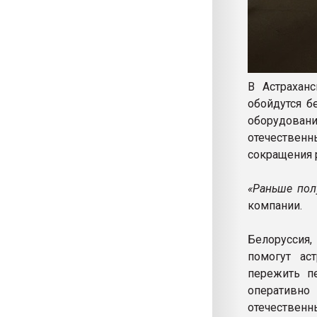
В Астрахан
обойдутся б
оборудовани
отечественн
сокращения 
«Раньше пол
компании.
Белоруссия,
помогут ас
пережить пе
оперативно
отечествен