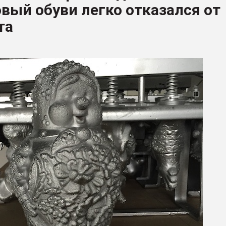
вый обуви легко отказался от
ва ПЭТ
та
ФОРУМ