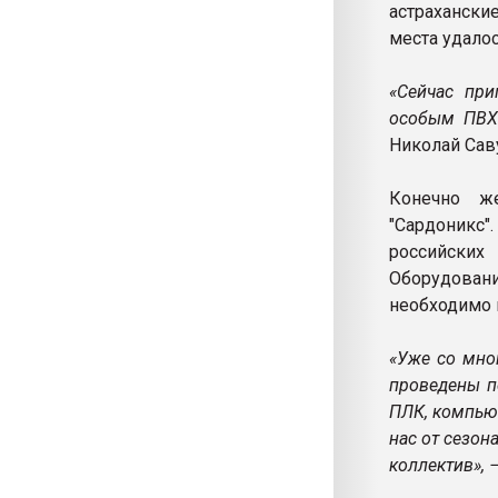
астраханск
места удалос
«Сейчас при
особым ПВХ
Николай Са
Конечно же
"Сардоникс
российски
Оборудовани
необходимо 
«Уже со мно
проведены п
ПЛК, компью
нас от сезон
коллектив»,
−