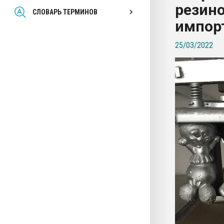
резино
Всё, что касается выду
СЛОВАРЬ ТЕРМИНОВ
бутылок
импор
25/03/2022
ПЕРЕЙТИ НА 