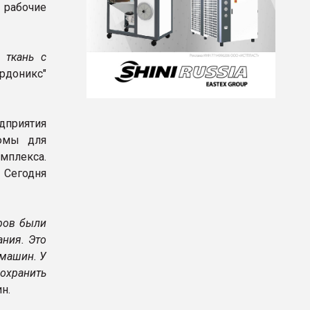
 рабочие
 ткань с
рдоникс"
дприятия
тюмы для
плекса.
 Сегодня
ров были
ния. Это
машин. У
сохранить
ин.