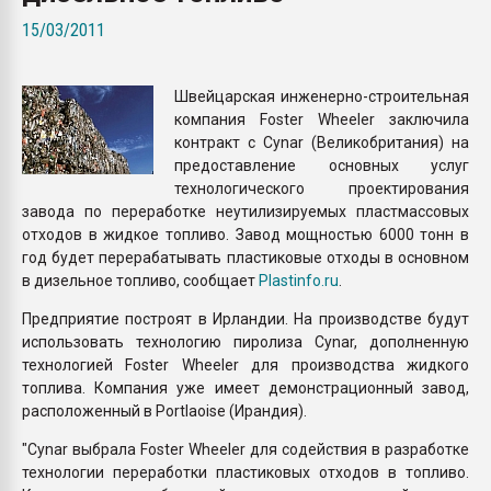
Armaloy PC/ABS-1IM че
15/03/2011
ПЕРЕЙТИ НА 
Швейцарская инженерно-строительная
компания Foster Wheeler заключила
контракт с Cynar (Великобритания) на
предоставление основных услуг
технологического проектирования
завода по переработке неутилизируемых пластмассовых
отходов в жидкое топливо. Завод мощностью 6000 тонн в
год будет перерабатывать пластиковые отходы в основном
в дизельное топливо, сообщает
Plastinfo.ru
.
Предприятие построят в Ирландии. На производстве будут
использовать технологию пиролиза Cynar, дополненную
технологией Foster Wheeler для производства жидкого
топлива. Компания уже имеет демонстрационный завод,
расположенный в Portlaoise (Ирандия).
"Cynar выбрала Foster Wheeler для содействия в разработке
технологии переработки пластиковых отходов в топливо.