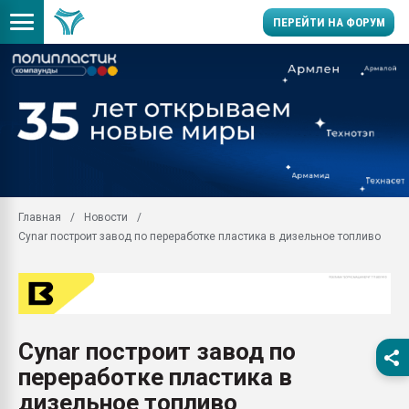
ПЕРЕЙТИ НА ФОРУМ
Помощь в подборе мат
Вакуум-формовочные 
ближайшее подмосковье
Подмосковье, Москва
28.07.2026 Автоматиза
первый план в перераб
Главная
Новости
пластмасс
Cynar построит завод по переработке пластика в дизельное топливо
28.07.2026 "Техноникол
ситуацией на строител
Всё, что касается выду
бутылок
Cynar построит завод по
Материал поверхности 
вакуумного формовани
переработке пластика в
Продам отходы Компо
дизельное топливо
поликарбоната и АБС-п