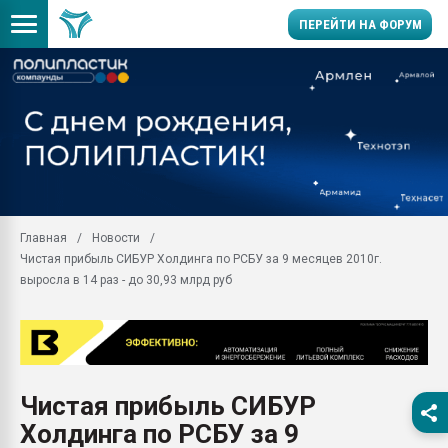
ПЕРЕЙТИ НА ФОРУМ
28.07.2026 Автоматиза
первый план в перераб
пластмасс
28.07.2026 "Техноникол
ситуацией на строител
Всё, что касается выду
Главная
Новости
бутылок
Чистая прибыль СИБУР Холдинга по РСБУ за 9 месяцев 2010г.
Материал поверхности 
выросла в 14 раз - до 30,93 млрд руб
вакуумного формовани
Продам отходы Компо
поликарбоната и АБС-п
Armaloy PC/ABS-1IM че
26.07.2022 "Сибирский т
Чистая прибыль СИБУР
намного дороже
Холдинга по РСБУ за 9
Профильная литератур