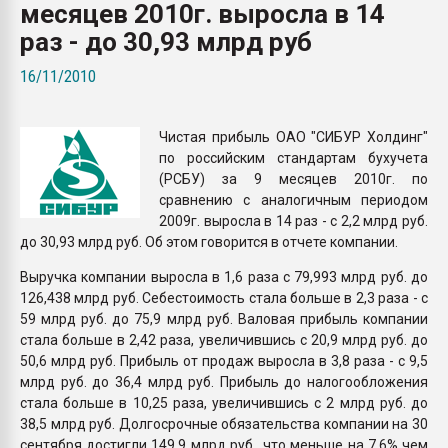
месяцев 2010г. выросла в 14
покупка, обмен
раз - до 30,93 млрд руб
ПЕРЕЙТИ НА 
16/11/2010
Чистая прибыль ОАО "СИБУР Холдинг"
по российским стандартам бухучета
(РСБУ) за 9 месяцев 2010г. по
сравнению с аналогичным периодом
2009г. выросла в 14 раз - с 2,2 млрд руб.
до 30,93 млрд руб. Об этом говорится в отчете компании.
Выручка компании выросла в 1,6 раза с 79,993 млрд руб. до
126,438 млрд руб. Себестоимость стала больше в 2,3 раза - с
59 млрд руб. до 75,9 млрд руб. Валовая прибыль компании
стала больше в 2,42 раза, увеличившись с 20,9 млрд руб. до
50,6 млрд руб. Прибыль от продаж выросла в 3,8 раза - с 9,5
млрд руб. до 36,4 млрд руб. Прибыль до налогообложения
стала больше в 10,25 раза, увеличившись с 2 млрд руб. до
38,5 млрд руб. Долгосрочные обязательства компании на 30
сентября достигли 149,9 млрд руб., что меньше на 7,6% чем