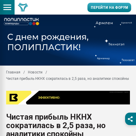
ПЕРЕЙТИ НА ФОРУМ
Продажа готового бизн
производство SPC лам
цикла
29.07.2026 ФРП помог 
заводу пластмасс" зах
ППЭ
Главная
Новости
Помощь в подборе мат
Чистая прибыль НКНХ сократилась в 2,5 раза, но аналитики спокойны
Вакуум-формовочные 
ближайшее подмосковье
Подмосковье, Москва
28.07.2026 Автоматиза
первый план в перераб
Чистая прибыль НКНХ
пластмасс
сократилась в 2,5 раза, но
28.07.2026 "Техноникол
ситуацией на строител
аналитики спокойны