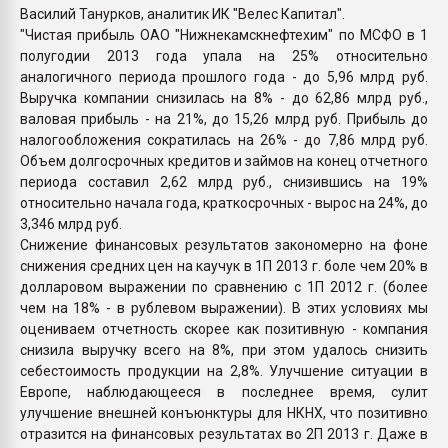
Василий Танурков, аналитик ИК "Велес Капитал".
"Чистая прибыль ОАО "Нижнекамскнефтехим" по МСФО в 1
полугодии 2013 года упала на 25% относительно
аналогичного периода прошлого года - до 5,96 млрд руб.
Выручка компании снизилась на 8% - до 62,86 млрд руб.,
валовая прибыль - на 21%, до 15,26 млрд руб. Прибыль до
налогообложения сократилась на 26% - до 7,86 млрд руб.
Объем долгосрочных кредитов и займов на конец отчетного
периода составил 2,62 млрд руб., снизившись на 19%
относительно начала года, краткосрочных - вырос на 24%, до
3,346 млрд руб.
Снижение финансовых результатов закономерно на фоне
снижения средних цен на каучук в 1П 2013 г. боле чем 20% в
долларовом выражении по сравнению с 1П 2012 г. (более
чем на 18% - в рублевом выражении). В этих условиях мы
оцениваем отчетность скорее как позитивную - компания
снизила выручку всего на 8%, при этом удалось снизить
себестоимость продукции на 2,8%. Улучшение ситуации в
Европе, наблюдающееся в последнее время, сулит
улучшение внешней конъюнктуры для НКНХ, что позитивно
отразится на финансовых результатах во 2П 2013 г. Даже в