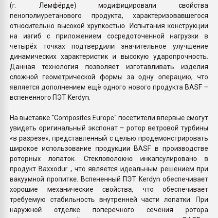
(г. Лемфёрде) модифицировали свойства
пенополиуретанового продукта, характеризовавшегося
относительно высокой хрупкостью. Испытания конструкции
на изгиб с приложением сосредоточенной нагрузки в
четырёх точках подтвердили значительное улучшение
динамических характеристик и высокую ударопрочность.
Данная технология позволяет изготавливать изделия
сложной геометрической формы за одну операцию, что
является дополнением ещё одного нового продукта BASF –
вспененного ПЭТ Kerdyn.
На выставке "Composites Europe" посетители впервые смогут
увидеть оригинальный экспонат – ротор ветровой турбины
«в разрезе», представленный с целью продемонстрировать
широкое использование продукции BASF в производстве
роторных лопаток. Стекловолокно инкапсулировано в
продукт Baxxodur , что является идеальным решением при
вакуумной пропитке. Вспененный ПЭТ Kerdyn обеспечивает
хорошие механические свойства, что обеспечивает
требуемую стабильность внутренней части лопатки. При
наружной отделке поперечного сечения ротора