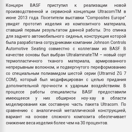
Концерн BASF приступил к реализации новой
производственной и сервисной концепции UltracomTM в
июне 2013 года. Посетители выставки "Composites Europe"
увидят прототип изделия из композитного материала,
ставший первым результатом данной работы. Это спинка
для заднего автомобильного сиденья, конструкция которой
была разработана сотрудниками компании Johnson Controls
Automotive Seating совместно с коллегами из BASF. В
качестве основы был выбран UltralaminateTM – новый сорт
термопластичного тканого материала, армированного
непрерывным волокном, и подвергнутого переформованию
со специальным полиамидом шестой серии (Ultramid ZG 7
COM), который был модифицирован с целью придания
дополнительной прочности к ударным воздействиям. В
процессе работы специалисты BASF предоставили
имеющееся у них обширное ноу-хау в области
моделирования как составную часть пакета Ultracom. По
сравнению с аналогичной металлической конструкцией,
вариант на основе сложного композита обеспечивает
снижение веса изделия более чем на 30 процентов.