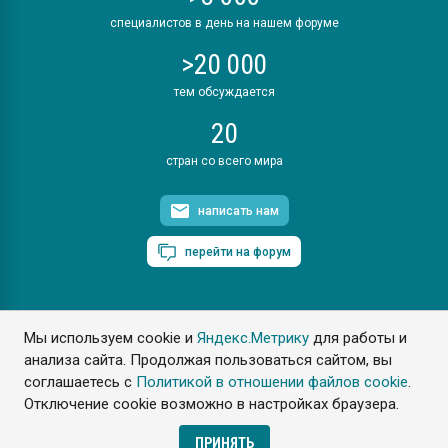
специалистов в день на нашем форуме
>20 000
тем обсуждается
20
стран со всего мира
написать нам
перейти на форум
Мы используем cookie и
Яндекс.Метрику
для работы и
ПластЭксперт © 2006. Все права защищены
анализа сайта. Продолжая пользоваться сайтом, вы
Разрешается копирование материалов сайта с обязательной
ссылкой на www.e-plastic.ru
соглашаетесь с
Политикой в отношении файлов cookie
.
Отключение cookie возможно в настройках браузера.
Разработка сайта
ПРИНЯТЬ