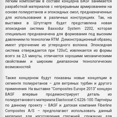
лёгким композитам в составе концерна BASF занимается
разработкой материалов с непрерывным армированием на
основе полиуретанов и эпоксидных смол, предназначенных
для использования в различных конструкциях. Так, на
выставке в Штутгарте будет представлена новая
эпоксидная система Baxxodur System 2202, которая
специально предназначена для формования под высоким
давлением по технологии RTM . Демонстрационный образец
имеет упрочнение из углеродного волокна. Эпоксидная
система отверждается при 120оС, извлекается из формы
всего за 2,5 минуты, отличается хорошими механическими
свойствами и широким диапазоном технологических
возможностей.
Также концерном будут показаны новые концепции в
сегменте полиуретанов – для ветряных турбин и другого
применения. На выставке "Composites Europe 2013" концерн
BASF впервые продемонстрирует деталь из
полиуретанового материала Elastocoat C 6226-100. Партнёры
по данному проекту – BASF и датская компания Fiberline
Composites A/S – предполагают использовать данный
материал для изготовления стержней, служащих для