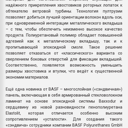
надёжного прикрепления хвостовиков роторных лопаток к
обтекателю ветровой турбины. Технология пултрузии
позволяет добиться лучшей ориентации волокон вдоль оси,
при одновременной интеграции металлического вкладыша
– с тем, чтобы обеспечить неизменно высокое качество
продукта. Полиуретановый полимер обладает повышенной
адгезией как к металлическому вкладышу, так и к
пропитывающей эпоксидной смоле. Такое решение
позволяет отказаться от «классического» варианта со
сверлением боковых отверстий для фиксации вкладышей.
Соответственно, появляется возможность уменьшить
размеры хвостовика и втулки, что ведёт к существенной
экономии материалов.
Ещё одна новинка от BASF – многослойная («сэндвичная»)
панель, включающая в себя армированный стекловолокном
ламинат на основе эпоксидной системы Baxxodur и
сердцевину из новой разновидности пенополиуретана
Elastolit, которая отличается особенно высоким
сопротивлением «усталости». Для создания такого
«сэндвича» сотрудники компании BASF Polyurethanes GmbH