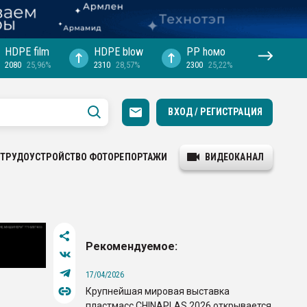
HDPE film
HDPE blow
PP hомо
2080
25,96%
2310
28,57%
2300
25,22%
ВХОД / РЕГИСТРАЦИЯ
ТРУДОУСТРОЙСТВО
ФОТОРЕПОРТАЖИ
ВИДЕОКАНАЛ
Рекомендуемое:
17/04/2026
Крупнейшая мировая выставка
пластмасс CHINAPLAS 2026 открывается