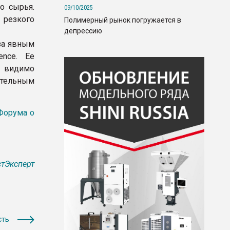
о сырья.
09/10/2025
 резкого
Полимерный рынок погружается в
депрессию
за явным
ence. Ее
 видимо
ительным
Форума о
тЭксперт
сть