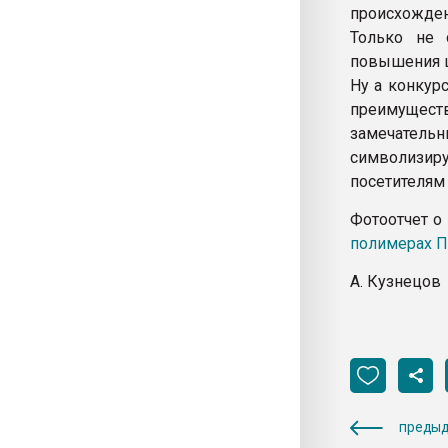
происхожден
Только не 
повышения ц
Ну а конкур
преимущест
замечате
символизир
посетителям 
Фотоотчет о
полимерах П
А. Кузнецов
предыд