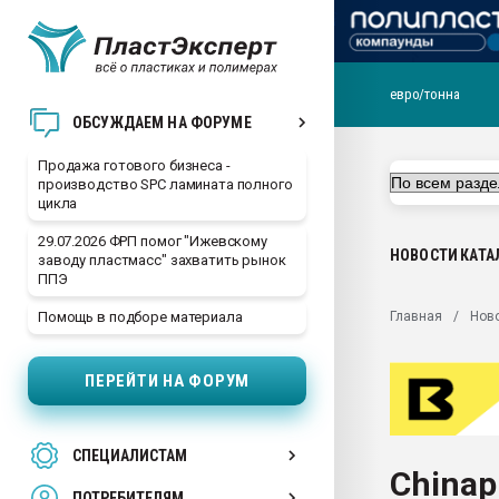
евро/тонна
28.07.2026 Автоматиза
ОБСУЖДАЕМ НА ФОРУМЕ
первый план в перераб
пластмасс
Продажа готового бизнеса -
производство SPC ламината полного
28.07.2026 "Техноникол
цикла
ситуацией на строител
29.07.2026 ФРП помог "Ижевскому
Всё, что касается выду
НОВОСТИ
КАТА
заводу пластмасс" захватить рынок
бутылок
ППЭ
Материал поверхности 
Главная
Нов
Помощь в подборе материала
вакуумного формовани
Продам отходы Компо
ПЕРЕЙТИ НА ФОРУМ
поликарбоната и АБС-п
Armaloy PC/ABS-1IM че
26.07.2022 "Сибирский т
СПЕЦИАЛИСТАМ
намного дороже
Chinap
ПОТРЕБИТЕЛЯМ
Профильная литератур