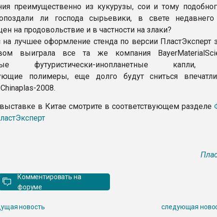
ия преимущественно из кукурузы, сои и тому подобног
опоздали ли господа сырьевики, в свете недавнего
ен на продовольствие и в частности на злаки?
с на лучшее оформление стенда по версии ПластЭксперт 
вом выиграла все та же компания BayerMaterialSci
льные футуристически-инопланетные капли,
ующие полимеры, еще долго будут сниться впечатл
Chinaplas-2008.
 выставке в Китае смотрите в соответствующем разделе
ластЭксперт
Плас
Комментировать на
форуме
ущая новость
следующая ново