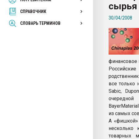
сырья
покупка, обмен
СПРАВОЧНИК
30/04/2008
ПЕРЕЙТИ НА 
СЛОВАРЬ ТЕРМИНОВ
финансовое 
Российские
родственники
все только 
Sabic, Dupo
очередной 
BayerMateri
из самых со
А «фишкой» 
несколько 
товарных м