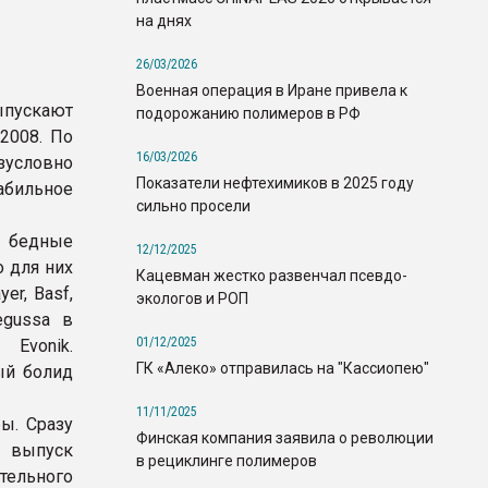
на днях
26/03/2026
Военная операция в Иране привела к
ыпускают
подорожанию полимеров в РФ
2008. По
16/03/2026
зусловно
Показатели нефтехимиков в 2025 году
абильное
сильно просели
к бедные
12/12/2025
о для них
Кацевман жестко развенчал псевдо-
er, Basf,
экологов и РОП
egussa в
01/12/2025
Evonik.
ГК «Алеко» отправилась на "Кассиопею"
ый болид
11/11/2025
ы. Сразу
Финская компания заявила о революции
и выпуск
в рециклинге полимеров
тельного