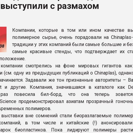
 выступили с размахом
ФОРУМ
Компании, которые в том или ином качестве в
полимерное сырье, очень порадовали на Chinaplas-
традиции у этих компаний были самые большие и бе
самые красивые стенды, что подтверждает их ст
положение.
 компании смотрелись на фоне мировых гигантов ка
 (см. одну из предыдущих публикаций о Chinaplas), однак
начинается. Задавали же тон признанные авторитеты – Bay
nt и другие. Компания, значившаяся в каталоге как D
раз повесила бил-борд, что она теперь зовется 
alScience продемонстрировал азиатам прозрачный гоночн
временных полимеров.
выставки вне сомнений стали биоразлагаемые полимер
компаний, в том числе и китайские (!) анонсировал
арок биопластиков. Пока лидируют полимеры расти