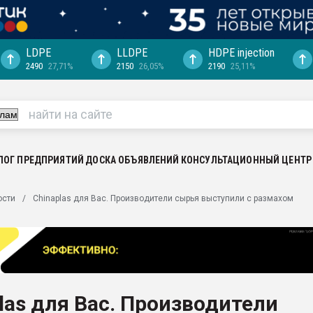
LDPE
LLDPE
HDPE injection
2490
27,71%
2150
26,05%
2190
25,11%
ция выходит на
отке
ь" довольна
ьном рынке
ва ПЭТ
ЛОГ ПРЕДПРИЯТИЙ
ДОСКА ОБЪЯВЛЕНИЙ
КОНСУЛЬТАЦИОННЫЙ ЦЕНТР
пуансона для
ости
Chinaplas для Вас. Производители сырья выступили с размахом
я
зиция
ластика
рный цвет
итан" стал
las для Вас. Производители
а. Продажа,