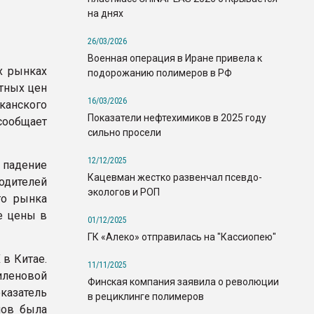
на днях
26/03/2026
Военная операция в Иране привела к
х рынках
подорожанию полимеров в РФ
тных цен
16/03/2026
канского
Показатели нефтехимиков в 2025 году
сообщает
сильно просели
12/12/2025
 падение
Кацевман жестко развенчал псевдо-
одителей
экологов и РОП
го рынка
е цены в
01/12/2025
ГК «Алеко» отправилась на "Кассиопею"
 в Китае.
11/11/2025
иленовой
Финская компания заявила о революции
казатель
в рециклинге полимеров
мов была