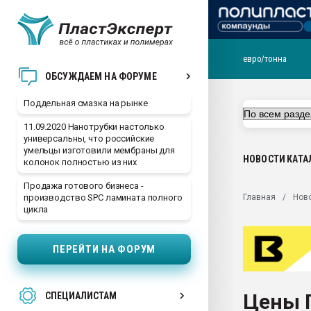
евро/тонна
Помощь в подборе мат
ОБСУЖДАЕМ НА ФОРУМЕ
Вакуум-формовочные 
Поддельная смазка на рынке
ближайшее подмосковье
Подмосковье, Москва
11.09.2020 Нанотрубки настолько
универсальны, что российские
28.07.2026 Автоматиза
умельцы изготовили мембраны для
первый план в перераб
НОВОСТИ
КАТА
колонок полностью из них
пластмасс
Продажа готового бизнеса -
28.07.2026 "Техноникол
Главная
Нов
производство SPC ламината полного
ситуацией на строител
цикла
Всё, что касается выду
бутылок
ПЕРЕЙТИ НА ФОРУМ
Материал поверхности 
вакуумного формовани
Цены 
СПЕЦИАЛИСТАМ
Продам отходы Компо
поликарбоната и АБС-п