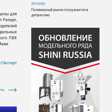
09/10/2025
Полимерный рынок погружается в
цены для
депрессию
т Репорт,
дителей
тдельные
кого ПВХ
Азии.
тЭксперт
сть