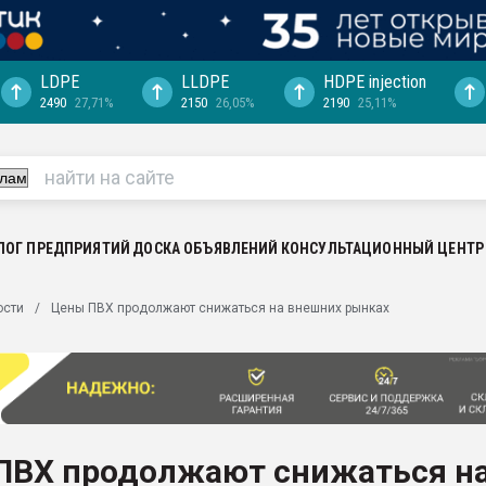
LDPE
LLDPE
HDPE injection
2490
27,71%
2150
26,05%
2190
25,11%
ериала
машины:
, с.-в.
ция выходит на
отке
ЛОГ ПРЕДПРИЯТИЙ
ДОСКА ОБЪЯВЛЕНИЙ
КОНСУЛЬТАЦИОННЫЙ ЦЕНТР
ь" довольна
ости
Цены ПВХ продолжают снижаться на внешних рынках
ьном рынке
ва ПЭТ
пуансона для
я
ПВХ продолжают снижаться н
зиция
ластика