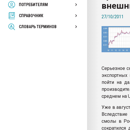
внешн
ПОТРЕБИТЕЛЯМ
Armaloy PC/ABS-1IM че
СПРАВОЧНИК
27/10/2011
ПЕРЕЙТИ НА 
СЛОВАРЬ ТЕРМИНОВ
Серьезное с
экспортных 
пойти на д
производите
среднем на U
Уже в авгус
Вследствие 
смолы в Рос
сократился 