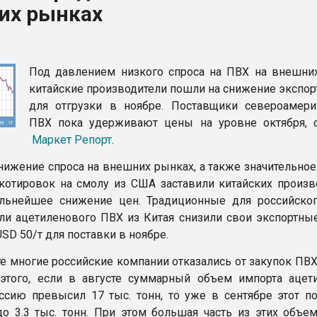
их рынках
рный цвет
ФОРУМ
Под давлением низкого спроса на ПВХ на внешни
китайские производители пошли на снижение экспор
для отгрузки в ноябре. Поставщики североамери
ПВХ пока удерживают цены на уровне октября, 
Маркет Репорт
.
нижение спроса на внешних рынках, а также значительное
котировок на смолу из США заставили китайских произв
альнейшее снижение цен. Традиционные для российско
ли ацетиленового ПВХ из Китая снизили свои экспортны
SD 50/т для поставки в ноябре.
те многие российские компании отказались от закупок ПВХ
этого, если в августе суммарный объем импорта ацет
сию превысил 17 тыс. тонн, то уже в сентябре этот по
до 3.3 тыс. тонн. При этом большая часть из этих объе