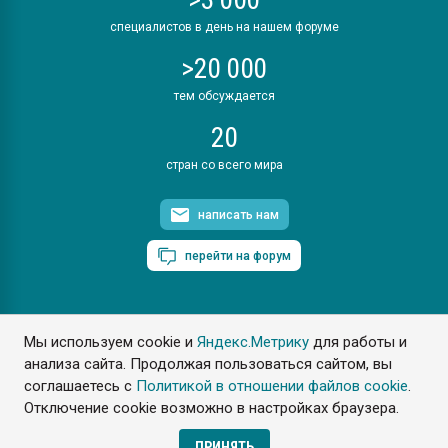
специалистов в день на нашем форуме
>20 000
тем обсуждается
20
стран со всего мира
написать нам
перейти на форум
Мы используем cookie и
Яндекс.Метрику
для работы и
ПластЭксперт © 2006. Все права защищены
анализа сайта. Продолжая пользоваться сайтом, вы
Разрешается копирование материалов сайта с обязательной
ссылкой на www.e-plastic.ru
соглашаетесь с
Политикой в отношении файлов cookie
.
Отключение cookie возможно в настройках браузера.
Разработка сайта
ПРИНЯТЬ