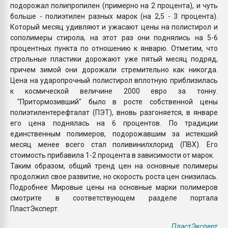
подорожал полипропилен (примерно на 2 процента), и чуть
больше - полиэтилен разных марок (на 2,5 - 3 процента).
Который месяц удивляют и ужасают цены на полистирол и
сополимеры стирола, на этот раз они поднялись на 5-6
процентных пункта по отношению к январю. Отметим, что
строльные пластики дорожают уже пятый месяц подряд,
причем зимой они дорожали стремительно как никогда.
Цена на ударопрочный полистирол вплотную приблизилась
к космической величине 2000 евро за тонну.
"Притормозивший" было в росте собственной цены
полиэтилентерефталат (ПЭТ), вновь разгоняется, в январе
его цена поднялась на 6 процентов. По традиции
единственным полимеров, подорожавшим за истекший
месяц менее всего стал поливинилхлорид (ПВХ). Его
стоимость прибавила 1-2 процента в зависимости от марок.
Таким образом, общий тренд цен на основные полимеры
продолжил свое развитие, но скорость роста цен снизилась.
Подробнее Мировые цены на основные марки полимеров
смотрите в соответствующем разделе портала
ПластЭксперт.
ПластЭксперт