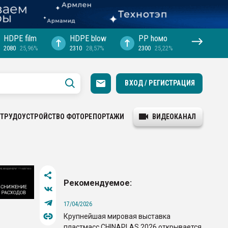
HDPE film
HDPE blow
PP hомо
2080
25,96%
2310
28,57%
2300
25,22%
ВХОД / РЕГИСТРАЦИЯ
ТРУДОУСТРОЙСТВО
ФОТОРЕПОРТАЖИ
ВИДЕОКАНАЛ
Рекомендуемое:
17/04/2026
Крупнейшая мировая выставка
пластмасс CHINAPLAS 2026 открывается