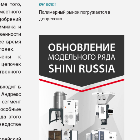
ме того,
09/10/2025
местного
Полимерный рынок погружается в
депрессию
удобрений
ммиака и
твенности
ее время
ловек.
ачены к
 цепочек
твенного
входит в
р Андреас
 сегмент
особные
да этого
зводстве
опейский