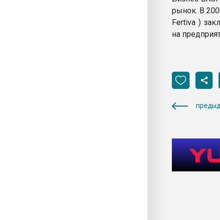
рынок. В 200
Fertiva ) з
на предприят
предыд