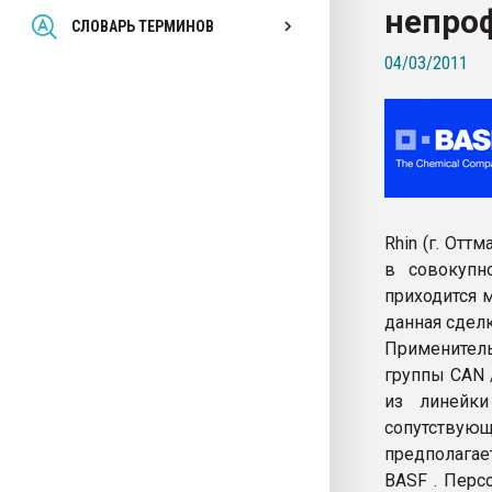
непро
Всё, что касается выду
СЛОВАРЬ ТЕРМИНОВ
бутылок
04/03/2011
ПЕРЕЙТИ НА 
Rhin (г. От
в совокупн
приходится 
данная сделк
Применитель
группы CAN 
из линейки
сопутствую
предполагае
BASF . Перс