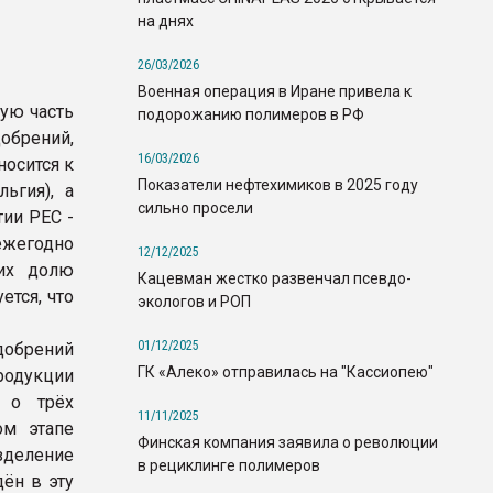
на днях
26/03/2026
Военная операция в Иране привела к
ую часть
подорожанию полимеров в РФ
брений,
16/03/2026
носится к
Показатели нефтехимиков в 2025 году
ьгия), а
сильно просели
ии PEC -
ежегодно
12/12/2025
 их долю
Кацевман жестко развенчал псевдо-
ется, что
экологов и РОП
01/12/2025
добрений
ГК «Алеко» отправилась на "Кассиопею"
продукции
е о трёх
11/11/2025
ом этапе
Финская компания заявила о революции
зделение
в рециклинге полимеров
ён в эту