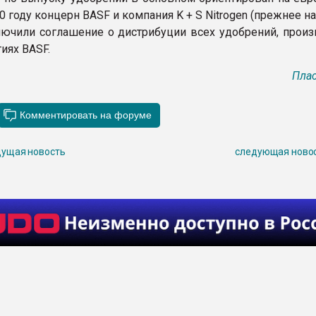
0 году концерн BASF и компания K + S Nitrogen (прежнее н
аключили соглашение о дистрибуции всех удобрений, прои
иях BASF.
Плас
ущая новость
следующая ново