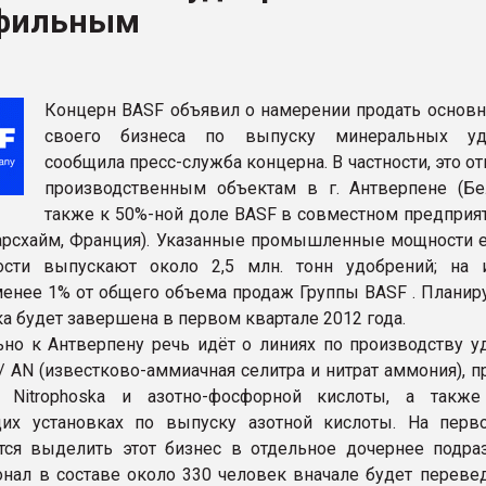
фильным
ва ПЭТ
ФОРУМ
Концерн BASF объявил о намерении продать основн
своего бизнеса по выпуску минеральных удо
сообщила пресс-служба концерна. В частности, это от
производственным объектам в г. Антверпене (Бел
также к 50%-ной доле BASF в совместном предприят
тмарсхайм, Франция). Указанные промышленные мощности 
ости выпускают около 2,5 млн. тонн удобрений; на
менее 1% от общего объема продаж Группы BASF . Планиру
а будет завершена в первом квартале 2012 года.
но к Антверпену речь идёт о линиях по производству у
/ AN (известково-аммиачная селитра и нитрат аммония), 
 Nitrophoska и азотно-фосфорной кислоты, а такж
щих установках по выпуску азотной кислоты. На перв
тся выделить этот бизнес в отдельное дочернее подра
онал в составе около 330 человек вначале будет перевед