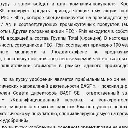
туру, а затем войдёт в штат компании-покупателя. Кро
SF планирует продать принадлежащие ему акции сов
 PEC - Rhin , которое специализируется на производстве 
 / AN и соответствующих промежуточных продуктов (а
оты). Другая половина акций PEC - Rhin находится в собс
N, входящей в состав Группы Total (Франция). В настоящ
ность сотрудников PEC - Rhin составляет примерно 190 че
нные мощности в Людвигсхафене не предназн
, поскольку они являются неотъемлемой частью важных
ополнительной стоимости в рамках единого производс
 по выпуску удобрений является прибыльным, но он не 
егических направлений деятельности BASF », - пояснил д-
 член Совета директоров BASF SE , ответственный за
. – «Квалифицированный персонал и конкурентосп
ые мощности являются залогом благополучного перехо
тратегическому покупателю, специализирующемуся на прои
 удобрений».
 по выпуску удобрений в основном ориентирован на евр