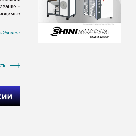
азвание –
зводимых
тЭксперт
сть