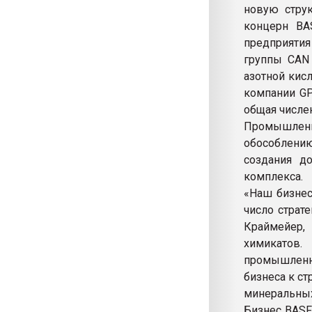
новую струк
концерн BA
предприятия
группы CAN
азотной кисл
компании GP
общая числен
Промышле
обособлению
создания д
комплекса.
«Наш бизнес
число страт
Краймейер,
химикатов
промышленн
бизнеса к с
минеральных
Бизнес BASF