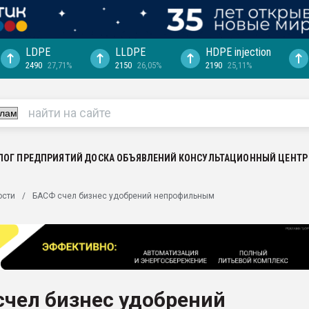
LDPE
LLDPE
HDPE injection
2490
27,71%
2150
26,05%
2190
25,11%
еса -
ината полного
"Ижевскому
ватить рынок
ЛОГ ПРЕДПРИЯТИЙ
ДОСКА ОБЪЯВЛЕНИЙ
КОНСУЛЬТАЦИОННЫЙ ЦЕНТР
ериала
машины:
ости
БАСФ счел бизнес удобрений непрофильным
, с.-в.
ция выходит на
отке
ь" довольна
счел бизнес удобрений
ьном рынке