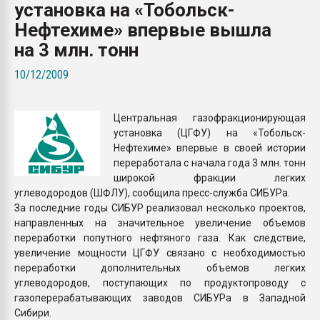
установка на «Тобольск-
Всё, что касается выду
бутылок
Нефтехиме» впервые вышла
на 3 млн. тонн
ПЕРЕЙТИ НА 
10/12/2009
Центральная газофракционирующая
установка (ЦГФУ) на «Тобольск-
Нефтехиме» впервые в своей истории
переработала с начала года 3 млн. тонн
широкой фракции легких
углеводородов (ШФЛУ), сообщила пресс-служба СИБУРа.
За последние годы СИБУР реализовал несколько проектов,
направленных на значительное увеличение объемов
переработки попутного нефтяного газа. Как следствие,
увеличение мощности ЦГФУ связано с необходимостью
переработки дополнительных объемов легких
углеводородов, поступающих по продуктопроводу с
газоперерабатывающих заводов СИБУРа в Западной
Сибири.