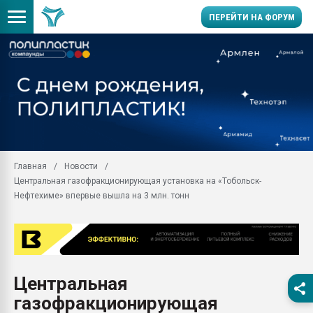
ПЕРЕЙТИ НА ФОРУМ
Продажа готового бизн
производство SPC лам
цикла
29.07.2026 ФРП помог 
заводу пластмасс" зах
ППЭ
Главная
Новости
Помощь в подборе мат
Центральная газофракционирующая установка на «Тобольск-
Вакуум-формовочные 
Нефтехиме» впервые вышла на 3 млн. тонн
ближайшее подмосковье
Подмосковье, Москва
28.07.2026 Автоматиза
первый план в перераб
пластмасс
Центральная
28.07.2026 "Техноникол
газофракционирующая
ситуацией на строител