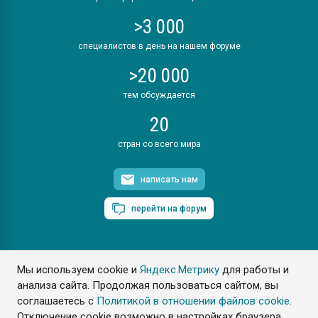
>3 000
специалистов в день на нашем форуме
>20 000
тем обсуждается
20
стран со всего мира
написать нам
перейти на форум
Мы используем cookie и
Яндекс.Метрику
для работы и
ПластЭксперт © 2006. Все права защищены
анализа сайта. Продолжая пользоваться сайтом, вы
Разрешается копирование материалов сайта с обязательной
ссылкой на www.e-plastic.ru
соглашаетесь с
Политикой в отношении файлов cookie
.
Отключение cookie возможно в настройках браузера.
Разработка сайта