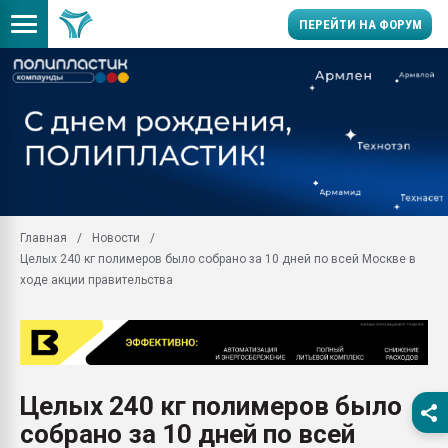
ПЕРЕЙТИ НА ФОРУМ
Продажа готового бизн
производство SPC лам
цикла
29.07.2026 ФРП помог 
заводу пластмасс" зах
ППЭ
Главная
Новости
Помощь в подборе мат
Целых 240 кг полимеров было собрано за 10 дней по всей Москве в
Вакуум-формовочные 
ходе акции правительства
ближайшее подмосковье
Подмосковье, Москва
28.07.2026 Автоматиза
первый план в перераб
пластмасс
Целых 240 кг полимеров было
28.07.2026 "Техноникол
собрано за 10 дней по всей
ситуацией на строител