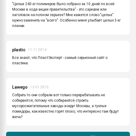
"Целых 240 кг полимеров было собрано за 10 дней по всей
Москве в ходе акции правительства" - это сарказм или
заголовок на полном серьезе? Мне кажется слово "целых"
нужно заменить на "всего". Особенно меня улыбает целых 3 кг
пленки.
plastic
11.11.2014
Все знают, что ПластЭксперт - самый серьезный сайт о
пластике.
Lawego
13.01.2015
Собрать то они собрали вот только перерабатывать не
собираются, потому что собираются строить
мусоросжигательные заводы вокруг Москвы, а тухлые
помидоры, как известно горят плохо, что интересно там будут
жечь?