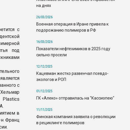
на днях
26/03/2026
Военная операция в Иране привела к
етится с
подорожанию полимеров в РФ
дентской
16/03/2026
лимерной
Показатели нефтехимиков в 2025 году
итья под
сильно просели
скниками
12/12/2025
тельного
Кацевман жестко развенчал псевдо-
 является
экологов и РОП
занного с
01/12/2025
 Хельмар
ГК «Алеко» отправилась на "Кассиопею"
Plastiсs
А.
11/11/2025
иятием в
Финская компания заявила о революции
Г-н Франц
в рециклинге полимеров
сии.