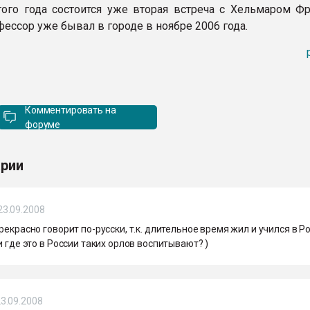
того года состоится уже вторая встреча с Хельмаром Ф
ессор уже бывал в городе в ноябре 2006 года.
Комментировать на
форуме
рии
23.09.2008
рекрасно говорит по-русски, т.к. длительное время жил и учился в Ро
и где это в России таких орлов воспитывают? )
3.09.2008