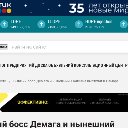
LDPE
LLDPE
HDPE injection
2490
27,71%
2150
26,05%
2190
25,11%
машины:
, с.-в.
ция выходит на
отке
ЛОГ ПРЕДПРИЯТИЙ
ДОСКА ОБЪЯВЛЕНИЙ
КОНСУЛЬТАЦИОННЫЙ ЦЕНТР
ь" довольна
ьном рынке
ости
Бывший босс Демага и нынешний Хайтиана выступит в Самаре
ва ПЭТ
пуансона для
я
зиция
ластика
й босс Демага и нынешний
рный цвет