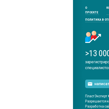
О
К
ПРОЕКТЕ
ПОЛИТИКА В О
>13 00
зарегистрир
специалисто
написа
ПластЭксперт 
Разрешается к
Разработка са