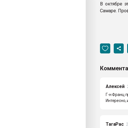
В октябре э
Самаре. Проф
Коммента
Алексей
Г-н Франц п
Интересно, 
TaraPac
2