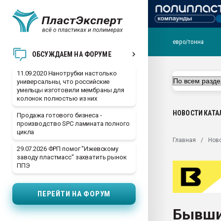
евро/тонна
Вакуум-формовочные 
ОБСУЖДАЕМ НА ФОРУМЕ
ближайшее подмосковье
Подмосковье, Москва
11.09.2020 Нанотрубки настолько
универсальны, что российские
28.07.2026 Автоматиза
умельцы изготовили мембраны для
первый план в перераб
колонок полностью из них
пластмасс
НОВОСТИ
КАТА
Продажа готового бизнеса -
28.07.2026 "Техноникол
производство SPC ламината полного
ситуацией на строител
цикла
Главная
Нов
Всё, что касается выду
29.07.2026 ФРП помог "Ижевскому
бутылок
заводу пластмасс" захватить рынок
ППЭ
Материал поверхности 
вакуумного формовани
ПЕРЕЙТИ НА ФОРУМ
Продам отходы Компо
поликарбоната и АБС-п
Бывши
Armaloy PC/ABS-1IM че