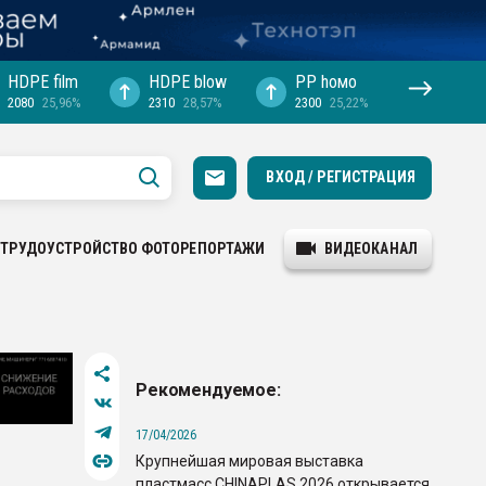
HDPE film
HDPE blow
PP hомо
2080
25,96%
2310
28,57%
2300
25,22%
ВХОД / РЕГИСТРАЦИЯ
ТРУДОУСТРОЙСТВО
ФОТОРЕПОРТАЖИ
ВИДЕОКАНАЛ
Рекомендуемое:
17/04/2026
Крупнейшая мировая выставка
пластмасс CHINAPLAS 2026 открывается