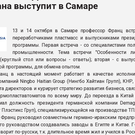
на выступит в Самаре
итан" стал
ФОРУМ
13 и 14 октября в Самаре профессор Франц встр
переработчиками пластмасс и выпускниками прези
программы. Первая встреча - со специалистами по
промышленности. Тема встречи "Особенности л
(круглый стол или вопросы - ответы); вторая - с выпу
ой программы, для обмена опытом.
анц в настоящий момент работает в качестве исполни
мпаний Ningbo Haitian Group (Нингбо Хайтиан Групп), КНР,
а директоров и курирует стратегию развития бизнеса, свя
ермопластавтоматов по всему миру. До переезда в Китай
ал должность президента германской компании Demag 
г Плэстикс Груп), специализирующейся на производстве ТП
н Франц руководил совместным германо-иракским предпр
его руководством создавались заводы в Египте и Китае. 
ворит по-русски, т.к. длительное время жил и учился в Рос