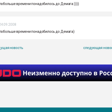
побольше времени понадобилось до Демага:))))
24.09.2008
побольше времени понадобилось до Демага)
ущая новость
следующая ново