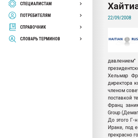
Хайтиа
СПЕЦИАЛИСТАМ
26.07.2022 "Сибирский т
намного дороже
ПОТРЕБИТЕЛЯМ
22/09/2008
СПРАВОЧНИК
ПЕРЕЙТИ НА 
СЛОВАРЬ ТЕРМИНОВ
давлением" 
президентск
Хельмар Фр
директора ко
членом совет
поставкой т
Франц заним
Group (Дема
До этого Г-
Ираке, под 
прекрасно го