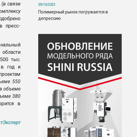
 (в связи
09/10/2025
омплексу
Полимерный рынок погружается в
одобрено
депрессию
в пресс-
нальный
области
500 тыс.
 в год и
проектам
ъеме 550
 в объеме
бъеме 380
орится в
тЭксперт