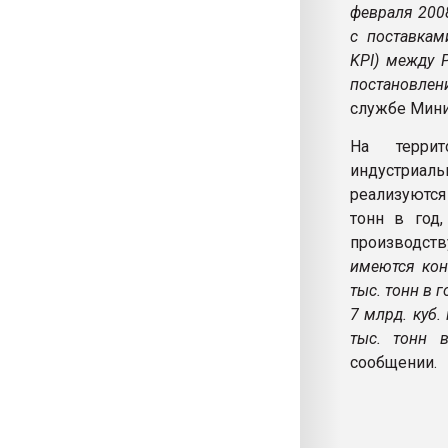
февраля 200
с поставкам
KPI) между 
постановлен
службе Мини
На террит
индустриа
реализуютс
тонн в год
производств
имеются кон
тыс. тонн в 
7 млрд. куб.
тыс. тонн 
сообщении.