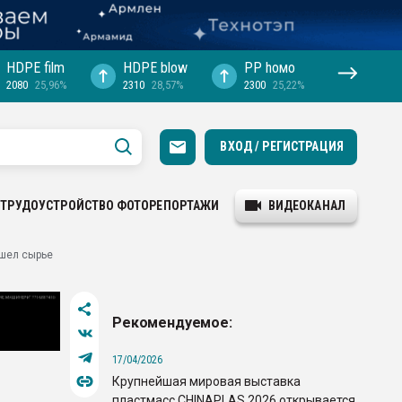
HDPE film
HDPE blow
PP hомо
2080
25,96%
2310
28,57%
2300
25,22%
ВХОД / РЕГИСТРАЦИЯ
ТРУДОУСТРОЙСТВО
ФОТОРЕПОРТАЖИ
ВИДЕОКАНАЛ
ашел сырье
Рекомендуемое:
17/04/2026
Крупнейшая мировая выставка
пластмасс CHINAPLAS 2026 открывается