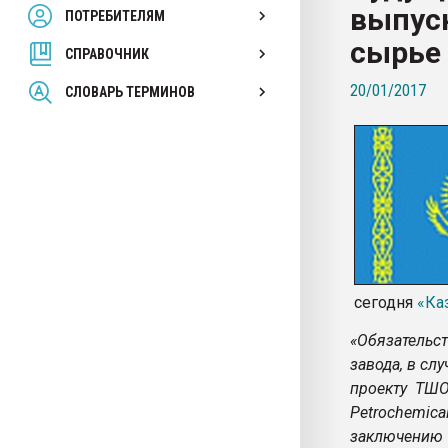
выпуск
ПОТРЕБИТЕЛЯМ
Armaloy PC/ABS-1IM че
сырье
СПРАВОЧНИК
ПЕРЕЙТИ НА 
20/01/2017
СЛОВАРЬ ТЕРМИНОВ
сегодня
«Ка
«Обязательс
завода, в сл
проекту ТШО
Petrochemic
заключению 