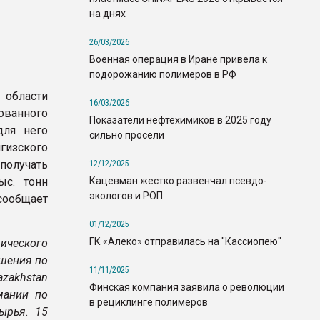
на днях
26/03/2026
Военная операция в Иране привела к
подорожанию полимеров в РФ
области
16/03/2026
ванного
Показатели нефтехимиков в 2025 году
для него
сильно просели
зского
 получать
12/12/2025
Кацевман жестко развенчал псевдо-
ыс. тонн
экологов и РОП
сообщает
01/12/2025
ГК «Алеко» отправилась на "Кассиопею"
ического
ашения по
11/11/2025
zakhstan
Финская компания заявила о революции
мании по
в рециклинге полимеров
ырья. 15