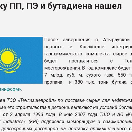
у ПП, ПЭ и бутадиена нашел
рный цвет
ФОРУМ
После завершения в Атырауской 
первого в Казахстане интегриро
газохимического комплекса сырье 
будет поставляться с Тенги
месторождения. В год комплекс будет
7 млрд. куб. м. сухого газа, 550 т
пропана и 380 тыс. тонн бутана, 
зинформ»
.
тва ТОО «Тенгизшевройл» по поставке сырья для нефтехим
учае его строительства в регионе, вытекают из условий Согл
 от 2 апреля 1993 года. В мае 2007 года ТШО и АО «Ka
al Industries» (KPI) подписали меморандум о взаимопони
долгосрочных договоров на поставку промышленного с