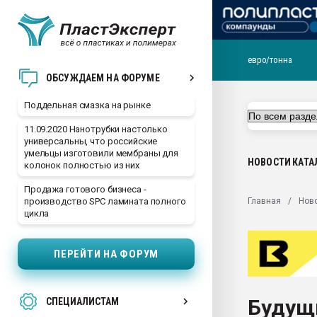
евро/тонна
Помощь в подборе мат
ОБСУЖДАЕМ НА ФОРУМЕ
Вакуум-формовочные 
Поддельная смазка на рынке
ближайшее подмосковье
Подмосковье, Москва
11.09.2020 Нанотрубки настолько
универсальны, что российские
28.07.2026 Автоматиза
умельцы изготовили мембраны для
первый план в перераб
НОВОСТИ
КАТА
колонок полностью из них
пластмасс
Продажа готового бизнеса -
28.07.2026 "Техноникол
Главная
Нов
производство SPC ламината полного
ситуацией на строител
цикла
Всё, что касается выду
бутылок
ПЕРЕЙТИ НА ФОРУМ
Материал поверхности 
вакуумного формовани
Будущ
СПЕЦИАЛИСТАМ
Продам отходы Компо
поликарбоната и АБС-п