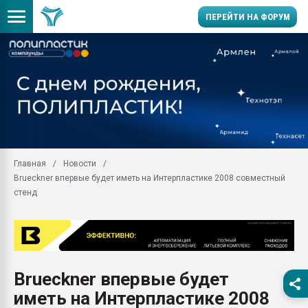
ПЕРЕЙТИ НА ФОРУМ
Помощь в подборе мат
Вакуум-формовочные 
ближайшее подмосковье
Подмосковье, Москва
28.07.2026 Автоматиза
первый план в перераб
Главная
Новости
пластмасс
Brueckner впервые будет иметь на Интерпластике 2008 совместный
28.07.2026 "Техноникол
стенд
ситуацией на строител
Всё, что касается выду
бутылок
Материал поверхности 
вакуумного формовани
Brueckner впервые будет
иметь на Интерпластике 2008
Продам отходы Компо
поликарбоната и АБС-п