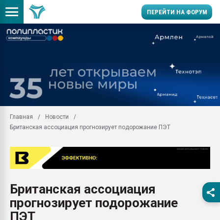
ПЕРЕЙТИ НА ФОРУМ
Продажа готового бизн
производство SPC лам
цикла
29.07.2026 ФРП помог 
заводу пластмасс" зах
ППЭ
Главная
Новости
Помощь в подборе мат
Британская ассоциация прогнозирует подорожание ПЭТ
Вакуум-формовочные 
ближайшее подмосковье
Подмосковье, Москва
28.07.2026 Автоматиза
первый план в перераб
Британская ассоциация
пластмасс
прогнозирует подорожание
28.07.2026 "Техноникол
ситуацией на строител
ПЭТ