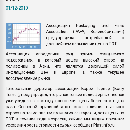
Всё, что касается выду
01/12/2010
бутылок
Ассоциация Packaging and Films
ПЕРЕЙТИ НА 
Association (PAFA, Великобритания)
предупредила потребителей о
дальнейшем повышении цен на ПЭТ.
Ассоциация определила ряд причин ожидаемого
подорожания, в который вошел высокий спрос на
полиэфиры в Азии, что является движущей силой
инфляционных цен в Европе, а также текущее
восстановление рынка.
Генеральный директор ассоциации Барри Тернер (Barry
Turner), предупредил, что рынок тонких полиэфирных пленок
уже увидел в этом году повышение цены более чем в два
раза. Основной причиной этого стало влияние высокого
спроса на такие пленки во многих секторах, и, хотя цены на
ПЭТ в течение года возросли, сейчас мы видим признаки
ускорения роста стоимости сырья, сообщает Plastinfo.ru.