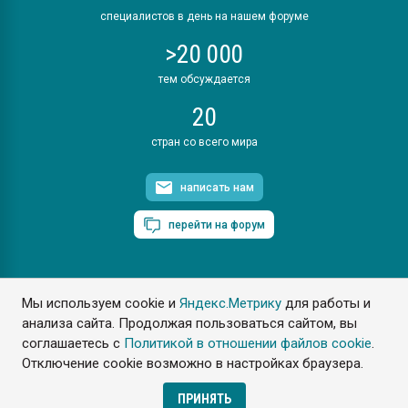
специалистов в день на нашем форуме
>20 000
тем обсуждается
20
стран со всего мира
написать нам
перейти на форум
Мы используем cookie и
Яндекс.Метрику
для работы и
ПластЭксперт © 2006. Все права защищены
анализа сайта. Продолжая пользоваться сайтом, вы
Разрешается копирование материалов сайта с обязательной
ссылкой на www.e-plastic.ru
соглашаетесь с
Политикой в отношении файлов cookie
.
Отключение cookie возможно в настройках браузера.
Разработка сайта
ПРИНЯТЬ