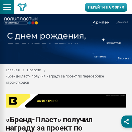
ПЕРЕЙТИ НА ФОРУМ
Продажа готового бизн
производство SPC лам
цикла
29.07.2026 ФРП помог 
заводу пластмасс" зах
ППЭ
Главная
Новости
Помощь в подборе мат
«Бренд-Пласт» получил награду за проект по переработке
Вакуум-формовочные 
стройотходов
ближайшее подмосковье
Подмосковье, Москва
28.07.2026 Автоматиза
первый план в перераб
пластмасс
«Бренд-Пласт» получил
28.07.2026 "Техноникол
награду за проект по
ситуацией на строител