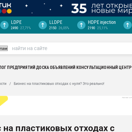
LDPE
LLDPE
HDPE injection
2490
27,71%
2150
26,05%
2190
25,11%
еса -
ината полного
"Ижевскому
ватить рынок
ЛОГ ПРЕДПРИЯТИЙ
ДОСКА ОБЪЯВЛЕНИЙ
КОНСУЛЬТАЦИОННЫЙ ЦЕНТР
ериала
машины:
ости
Бизнес на пластиковых отходах с нуля? Это реально!
, с.-в.
ция выходит на
отке
ь" довольна
 на пластиковых отходах с
ьном рынке