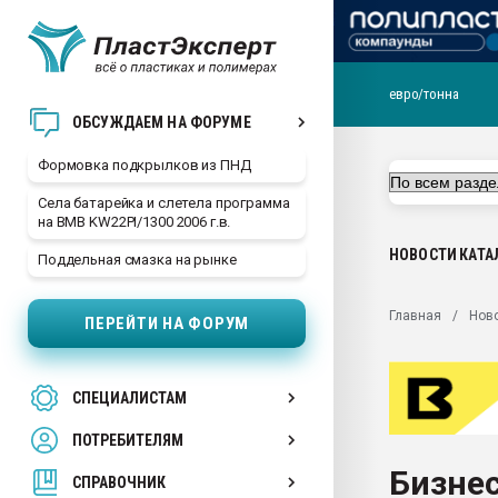
евро/тонна
Продажа готового бизн
ОБСУЖДАЕМ НА ФОРУМЕ
производство SPC лам
цикла
Формовка подкрылков из ПНД
29.07.2026 ФРП помог 
Села батарейка и слетела программа
заводу пластмасс" зах
на BMB KW22PI/1300 2006 г.в.
ППЭ
НОВОСТИ
КАТА
Поддельная смазка на рынке
Помощь в подборе мат
Вакуум-формовочные 
Главная
Нов
ПЕРЕЙТИ НА ФОРУМ
ближайшее подмосковье
Подмосковье, Москва
28.07.2026 Автоматиза
СПЕЦИАЛИСТАМ
первый план в перераб
пластмасс
ПОТРЕБИТЕЛЯМ
28.07.2026 "Техноникол
Бизнес
ситуацией на строител
СПРАВОЧНИК