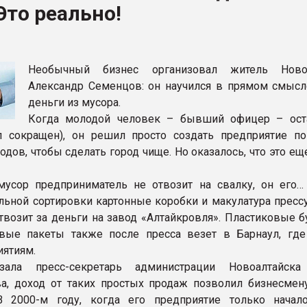
Это реально!
ва ПЭТ
ФОРУМ
Необычный бизнес организовал житель Новоа
Александр Семенцов: он научился в прямом смысл
деньги из мусора.
Когда молодой человек – бывший офицер – ост
л сокращен), он решил просто создать предприятие п
дов, чтобы сделать город чище. Но оказалось, что это ещ
усор предприниматель не отвозит на свалку, он его… 
льной сортировки картонные коробки и макулатура прессу
твозит за деньги на завод «Алтайкровля». Пластиковые б
вые пакеты также после пресса везет в Барнаул, где
ятиям.
зала пресс-секретарь администрации Новоалтайска
а, доход от таких простых продаж позволил бизнесмен
 В 2000-м году, когда его предприятие только начал