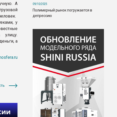
учную. А
09/10/2025
грузовой
Полимерный рынок погружается в
депрессию
человек.
еками, у
вестные
 улицу.
деньги, а
mosfera.ru
сть