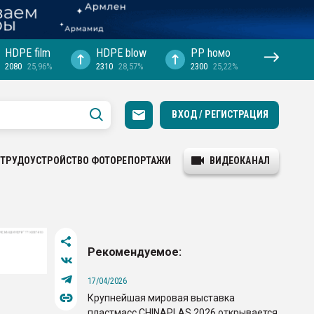
HDPE film
HDPE blow
PP hомо
2080
25,96%
2310
28,57%
2300
25,22%
ВХОД / РЕГИСТРАЦИЯ
ТРУДОУСТРОЙСТВО
ФОТОРЕПОРТАЖИ
ВИДЕОКАНАЛ
Рекомендуемое:
17/04/2026
Крупнейшая мировая выставка
пластмасс CHINAPLAS 2026 открывается