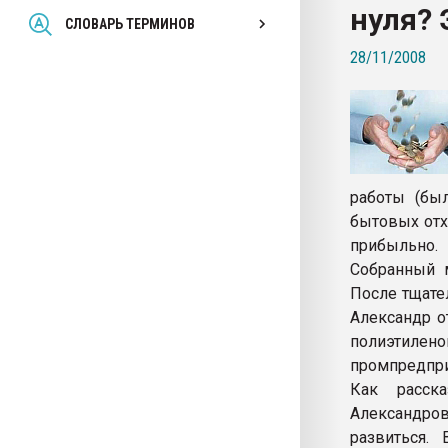
нуля? 
Всё, что касается выду
СЛОВАРЬ ТЕРМИНОВ
бутылок
28/11/2008
ПЕРЕЙТИ НА 
работы (бы
бытовых отхо
прибыльно.
Собранный м
После тщате
Александр о
полиэтилено
промпредпри
Как расска
Александров
развиться.