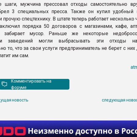
е шаги, мужчина прессовал отходы самостоятельно вр
брел 3 специальных пресса. Также он купил удобный 
 прочую спецтехнику. В штате теперь работает несколько 
аключил порядка 50 договоров с магазинами, кафе, апт
 забирает мусор. Раньше же некоторые недобросо
ели заведений могли выбрасывать эти отходы на
о то, что за свои услуги предприниматель не берет с них 
латит им сам.
at
Комментировать на
форуме
ущая новость
следующая ново