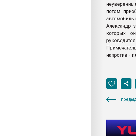
неуверенны
потом прио
автомобиль и
Александр з
которых он
руководит
Примечательн
напротив - п
предыд