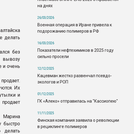
на днях
26/03/2026
Военная операция в Иране привела к
лтайска
подорожанию полимеров в РФ
е делать
16/03/2026
Показатели нефтехимиков в 2025 году
ался без
сильно просели
о вывозу
е и очень
12/12/2025
Кацевман жестко развенчал псевдо-
продает.
экологов и РОП
ются. Их
01/12/2025
утылки и
ГК «Алеко» отправилась на "Кассиопею"
 продает
11/11/2025
 Марина
Финская компания заявила о революции
у быстро
в рециклинге полимеров
о делать