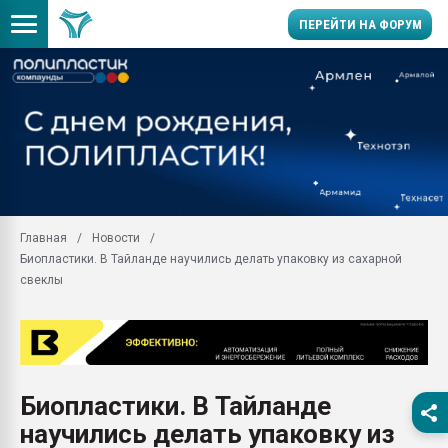
ПЕРЕЙТИ НА ФОРУМ
Вакуум-формовочные 
ближайшее подмосковье
Подмосковье, Москва
28.07.2026 Автоматиза
первый план в перераб
пластмасс
Главная
Новости
28.07.2026 "Техноникол
Биопластики. В Тайланде научились делать упаковку из сахарной
ситуацией на строител
свеклы
Всё, что касается выду
бутылок
Материал поверхности 
вакуумного формовани
Продам отходы Компо
Биопластики. В Тайланде
поликарбоната и АБС-п
научились делать упаковку из
Armaloy PC/ABS-1IM че