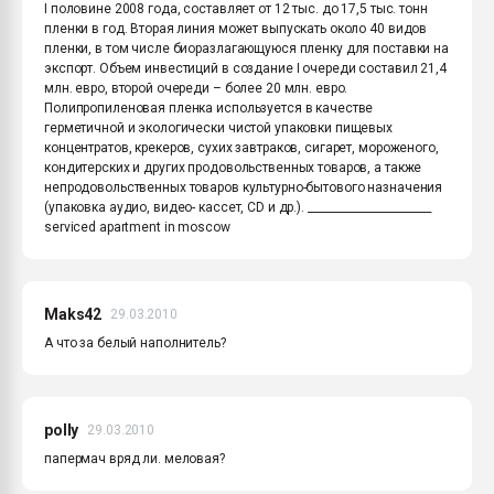
I половине 2008 года, составляет от 12 тыс. до 17,5 тыс. тонн
пленки в год. Вторая линия может выпускать около 40 видов
пленки, в том числе биоразлагающуюся пленку для поставки на
экспорт. Объем инвестиций в создание I очереди составил 21,4
млн. евро, второй очереди – более 20 млн. евро.
Полипропиленовая пленка используется в качестве
герметичной и экологически чистой упаковки пищевых
концентратов, крекеров, сухих завтраков, сигарет, мороженого,
кондитерских и других продовольственных товаров, а также
непродовольственных товаров культурно-бытового назначения
(упаковка аудио, видео- кассет, CD и др.). _______________________
serviced apartment in moscow
Maks42
29.03.2010
А что за белый наполнитель?
polly
29.03.2010
папермач вряд ли. меловая?