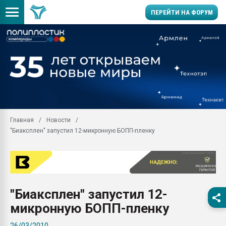
ПЕРЕЙТИ НА ФОРУМ
Продажа готового бизн
производство SPC лам
цикла
29.07.2026 ФРП помог 
заводу пластмасс" зах
ППЭ
Главная
Новости
Помощь в подборе мат
"Биаксплен" запустил 12-микронную БОПП-пленку
Вакуум-формовочные 
ближайшее подмосковье
Подмосковье, Москва
28.07.2026 Автоматиза
первый план в перераб
"Биаксплен" запустил 12-
пластмасс
микронную БОПП-пленку
28.07.2026 "Техноникол
ситуацией на строител
26/03/2010