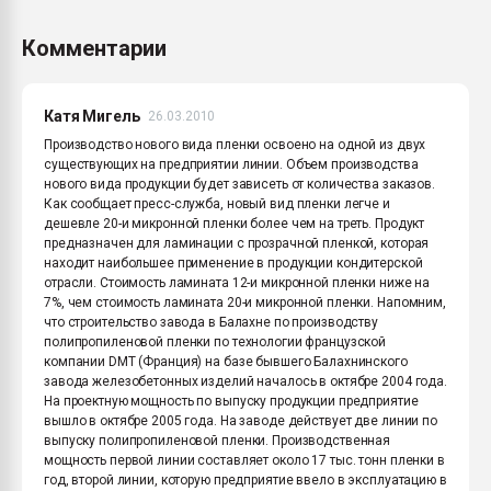
Комментарии
Катя Мигель
26.03.2010
Производство нового вида пленки освоено на одной из двух
существующих на предприятии линии. Объем производства
нового вида продукции будет зависеть от количества заказов.
Как сообщает пресс-служба, новый вид пленки легче и
дешевле 20-и микронной пленки более чем на треть. Продукт
предназначен для ламинации с прозрачной пленкой, которая
находит наибольшее применение в продукции кондитерской
отрасли. Стоимость ламината 12-и микронной пленки ниже на
7%, чем стоимость ламината 20-и микронной пленки. Напомним,
что строительство завода в Балахне по производству
полипропиленовой пленки по технологии французской
компании DMT (Франция) на базе бывшего Балахнинского
завода железобетонных изделий началось в октябре 2004 года.
На проектную мощность по выпуску продукции предприятие
вышло в октябре 2005 года. На заводе действует две линии по
выпуску полипропиленовой пленки. Производственная
мощность первой линии составляет около 17 тыс. тонн пленки в
год, второй линии, которую предприятие ввело в эксплуатацию в