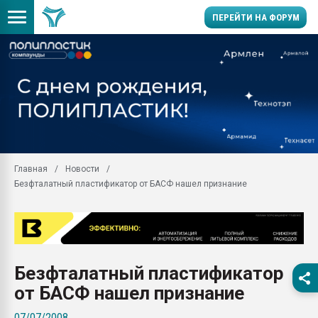
ПЕРЕЙТИ НА ФОРУМ
Помощь в подборе мат
Вакуум-формовочные 
ближайшее подмосковье
Подмосковье, Москва
28.07.2026 Автоматиза
первый план в перераб
Главная
Новости
пластмасс
Безфталатный пластификатор от БАСФ нашел признание
28.07.2026 "Техноникол
ситуацией на строител
Всё, что касается выду
бутылок
Безфталатный пластификатор
Материал поверхности 
вакуумного формовани
от БАСФ нашел признание
Продам отходы Компо
07/07/2008
поликарбоната и АБС-п