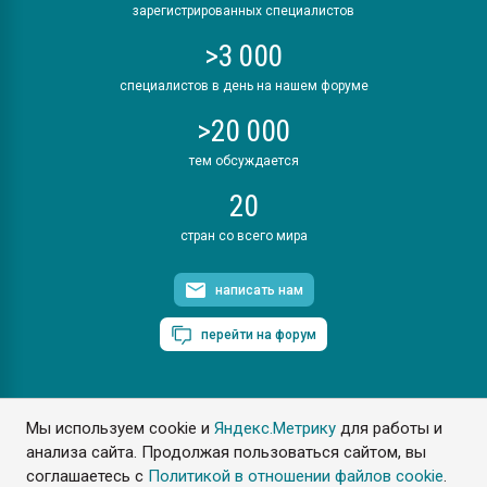
зарегистрированных специалистов
>3 000
специалистов в день на нашем форуме
>20 000
тем обсуждается
20
стран со всего мира
написать нам
перейти на форум
Мы используем cookie и
Яндекс.Метрику
для работы и
ПластЭксперт © 2006. Все права защищены
анализа сайта. Продолжая пользоваться сайтом, вы
Разрешается копирование материалов сайта с обязательной
ссылкой на www.e-plastic.ru
соглашаетесь с
Политикой в отношении файлов cookie
.