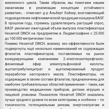
жизненного цикла. Таким образом, мы помогаем нашим
заказчикам в реализации концепции устойчивого
развития», - отмечает д-р Альберт Хойзер, возглавляющий
подразделение нефтехимической продукции концерна BASF.
В прошлом году, стремясь удовлетворить растущий спрос,
BASF увеличил ежегодный объем выпуска пластификатора
Hexamoll DINCH на предприятии в Людвигсхафене с 25.000
до 100.000 метрических тонн.
Помимо Hexamoll DINCH, анализу эко-эффективности были
подвергнуты ещё несколько наименований не содержащих
фталатов пластификаторов, поставляемых на рынок
конкурирующими компаниями: 2-этилгексилтерефталат,
фениловый эфир алкилсульфоновой кислоты,
ацетилтрибутилцитрат и ацетилированный продукт
переработки касторового масла. Пластификаторы, не
содержащие в своем составе фталатов, предназначены для
наиболее требовательных областей применения – таких, как
производство медицинских приборов, детских игрушек и
пищевой упаковки. Показатели Hexamoll DINCH оказались
лучше среднего уровня по всем категориям, и особенно – по
токсичности, потенциальным рискам, энергозатратам и