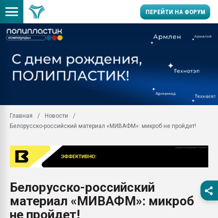
ПЕРЕЙТИ НА ФОРУМ
Помощь в подборе мат
Вакуум-формовочные 
ближайшее подмосковье
Подмосковье, Москва
28.07.2026 Автоматиза
первый план в перераб
Главная
Новости
пластмасс
Белорусско-российский материал «МИВАФМ»: микроб не пройдет!
28.07.2026 "Техноникол
ситуацией на строител
Всё, что касается выду
бутылок
Белорусско-российский
Материал поверхности 
вакуумного формовани
материал «МИВАФМ»: микроб
Продам отходы Компо
не пройдет!
поликарбоната и АБС-п