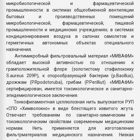
микробиологической и фармацевтической
промышленности: в системах общеобменной вентиляции
бытовых и производственных помещений
микробиологической, фармацевтической, пищевой
промышленности и медицинских учреждениях; в системах
кондиционирования воздуха в салонах самолетов и
герметичных автономных объектах специального
назначения.
Антимикробный фильтровальный материал «МИВАФМ»
обладает высокой активностью по отношению к
грамположительной флоре (золотистому стафилококку
S.aureus 209P), к спорообразующей бактерии (р.Bacillus),
дрожжам (P.Rpodotoruba), грибам (P.Perilliut). «МИВАФМ»
сертифицирован, имеется токсикологическое и санитарно-
эпидемиологическое заключения.
Тонкофиламентная целлюлозная нить выпускается РУП
«СПО «Химволокно» в виде блестящего извитого жгута.
Отвечает требованиям по санитарно-химическим и
токсикологическим свойствам современным медицинским
нормам. Нить применяется для изготовления
фильтрматериалов медицинского назначения. Низкая