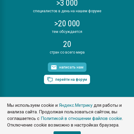
>3 000
специалистов в день на нашем форуме
>20 000
тем обсуждается
20
стран со всего мира
написать нам
перейти на форум
Мы используем cookie и
Яндекс.Метрику
для работы и
ПластЭксперт © 2006. Все права защищены
анализа сайта. Продолжая пользоваться сайтом, вы
Разрешается копирование материалов сайта с обязательной
ссылкой на www.e-plastic.ru
соглашаетесь с
Политикой в отношении файлов cookie
.
Отключение cookie возможно в настройках браузера.
Разработка сайта