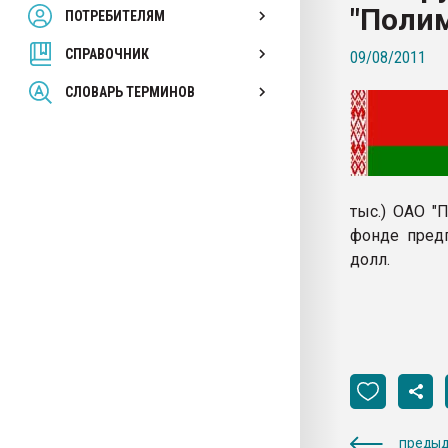
"Полим
ПОТРЕБИТЕЛЯМ
Armaloy PC/ABS-1IM че
СПРАВОЧНИК
09/08/2011
ПЕРЕЙТИ НА 
СЛОВАРЬ ТЕРМИНОВ
тыс.) ОАО "
фонде предп
долл.
предыд