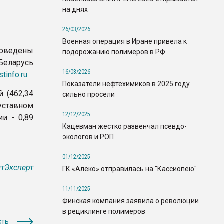
на днях
26/03/2026
Военная операция в Иране привела к
роведены
подорожанию полимеров в РФ
Беларусь
16/03/2026
stinfo.ru
.
Показатели нефтехимиков в 2025 году
й (462,34
сильно просели
 уставном
12/12/2025
и - 0,89
Кацевман жестко развенчал псевдо-
экологов и РОП
01/12/2025
тЭксперт
ГК «Алеко» отправилась на "Кассиопею"
11/11/2025
Финская компания заявила о революции
в рециклинге полимеров
сть