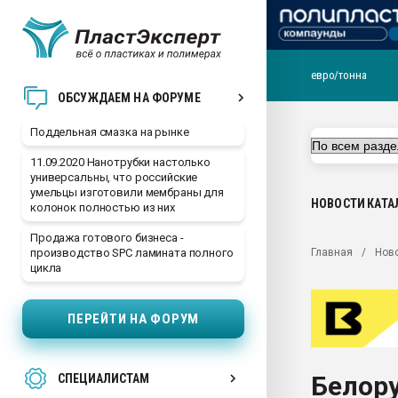
евро/тонна
Помощь в подборе мат
ОБСУЖДАЕМ НА ФОРУМЕ
Вакуум-формовочные 
Поддельная смазка на рынке
ближайшее подмосковье
Подмосковье, Москва
11.09.2020 Нанотрубки настолько
универсальны, что российские
28.07.2026 Автоматиза
умельцы изготовили мембраны для
первый план в перераб
НОВОСТИ
КАТА
колонок полностью из них
пластмасс
Продажа готового бизнеса -
28.07.2026 "Техноникол
Главная
Нов
производство SPC ламината полного
ситуацией на строител
цикла
Всё, что касается выду
бутылок
ПЕРЕЙТИ НА ФОРУМ
Материал поверхности 
вакуумного формовани
Белор
СПЕЦИАЛИСТАМ
Продам отходы Компо
поликарбоната и АБС-п