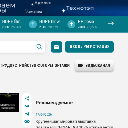
HDPE film
HDPE blow
PP hомо
2080
25,96%
2310
28,57%
2300
25,22%
ВХОД / РЕГИСТРАЦИЯ
ТРУДОУСТРОЙСТВО
ФОТОРЕПОРТАЖИ
ВИДЕОКАНАЛ
Рекомендуемое:
17/04/2026
Крупнейшая мировая выставка
пластмасс CHINAPLAS 2026 открывается