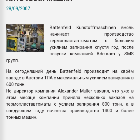
Всё, что касается выду
28/09/2007
бутылок
Battenfeld Kunstoffmaschinen вновь
ПЕРЕЙТИ НА 
начинает производство
термопластавтоматом с большим
усилием запирания спустя год после
покупки компанией Adcuram у SMS
групп.
На сегодняшний день Battenfeld производит на своём
заводе в Австрии ТПА с максимальным усилием запирания в
600 тонн.
Но директор компании Alexander Muller заявил, что уже в
этом месяце компании приняла несколько заказов на
термопластавтоматы с услием запирания 800 тонн, а в
следующем году начнётся производство 1300 и более
тонных машин.